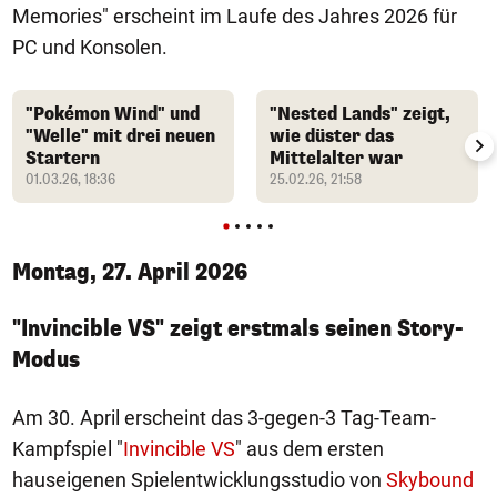
Memories" erscheint im Laufe des Jahres 2026 für
PC und Konsolen.
"Pokémon Wind" und
"Nested Lands" zeigt,
"Welle" mit drei neuen
wie düster das
Startern
Mittelalter war
01.03.26, 18:36
25.02.26, 21:58
Montag, 27. April 2026
"Invincible VS" zeigt erstmals seinen Story-
Modus
Am 30. April erscheint das 3-gegen-3 Tag-Team-
Kampfspiel "
Invincible VS
" aus dem ersten
hauseigenen Spielentwicklungsstudio von
Skybound