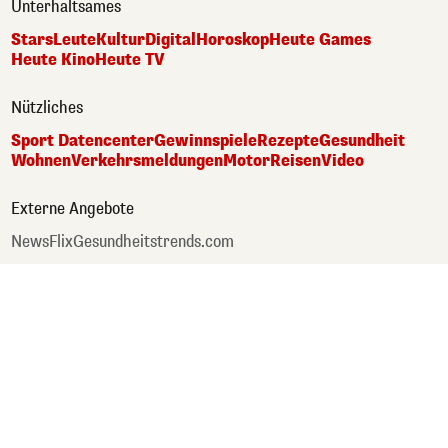
Unterhaltsames
Stars
Leute
Kultur
Digital
Horoskop
Heute Games
Heute Kino
Heute TV
Nützliches
Sport Datencenter
Gewinnspiele
Rezepte
Gesundheit
Wohnen
Verkehrsmeldungen
Motor
Reisen
Video
Externe Angebote
NewsFlix
Gesundheitstrends.com
Topaktuell und direkt in deinem Email-Postfach.
Der Heute-Newsletter.
Jetzt abonnieren
Impressum
Tarife & Mediadaten
TTPA
Datenschutzerklärung
Nutzungsbedingungen
Cookie Einstellungen