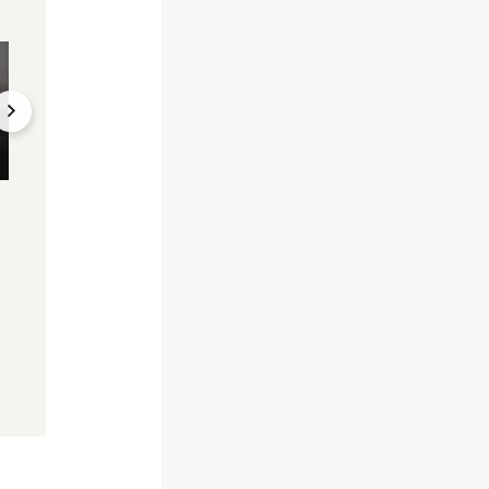
Spielerisch erfolgreich
Hummer vor WKO-W
Lego bricht Rekorde –
"Menschen sollen
Spitzenwerte bei
wieder Lust auf
Umsatz
Überstunden habe
11.03.2025, 14:43
12.03.2025, 04:00