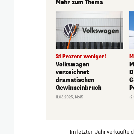
Mehr zum Thema
31 Prozent weniger!
M
Volkswagen
M
verzeichnet
D
dramatischen
G
Gewinneinbruch
P
11.03.2025, 14:45
12
Im letzten Jahr verkaufte 