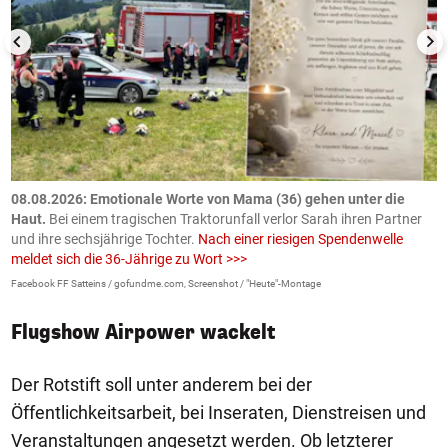
m
08.08.2026: Emotionale Worte von Mama (36) gehen unter die
0
Haut.
Bei einem tragischen Traktorunfall verlor Sarah ihren Partner
B
und ihre sechsjährige Tochter.
Nach einer riesigen Spendenwelle
S
meldet sich die 36-Jährige zu Wort >>>
La
Facebook FF Satteins / gofundme.com, Screenshot / "Heute"-Montage
Flugshow Airpower wackelt
Der Rotstift soll unter anderem bei der
Öffentlichkeitsarbeit, bei Inseraten, Dienstreisen und
Veranstaltungen angesetzt werden. Ob letzterer