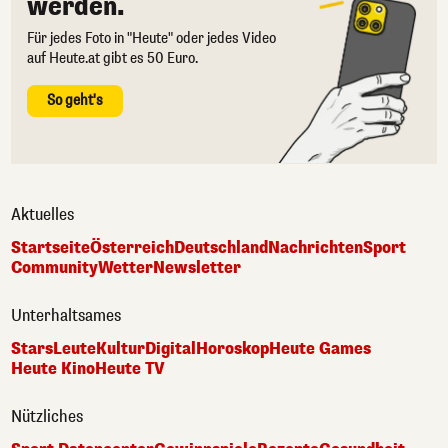
werden.
Für jedes Foto in "Heute" oder jedes Video
auf Heute.at gibt es 50 Euro.
So geht's
Aktuelles
Startseite
Österreich
Deutschland
Nachrichten
Sport
Community
Wetter
Newsletter
Unterhaltsames
Stars
Leute
Kultur
Digital
Horoskop
Heute Games
Heute Kino
Heute TV
Nützliches