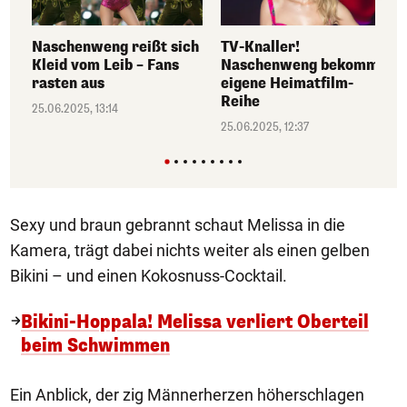
Naschenweng reißt sich
TV-Knaller!
Kleid vom Leib – Fans
Naschenweng bekommt
rasten aus
eigene Heimatfilm-
Reihe
25.06.2025, 13:14
25.06.2025, 12:37
Sexy und braun gebrannt schaut Melissa in die
Kamera, trägt dabei nichts weiter als einen gelben
Bikini – und einen Kokosnuss-Cocktail.
Bikini-Hoppala! Melissa verliert Oberteil
beim Schwimmen
Ein Anblick, der zig Männerherzen höherschlagen