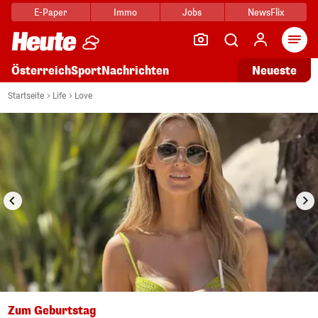
E-Paper
Immo
Jobs
NewsFlix
Arti
Österreich
Sport
Nachrichten
Neueste
i
1/2
Startseite
Life
Love
Zum Geburtstag