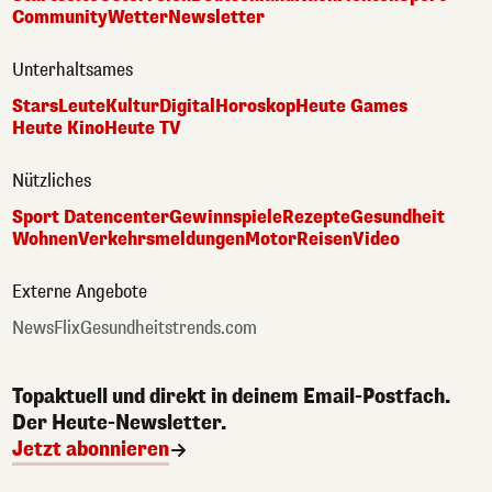
Community
Wetter
Newsletter
Unterhaltsames
Stars
Leute
Kultur
Digital
Horoskop
Heute Games
Heute Kino
Heute TV
Nützliches
Sport Datencenter
Gewinnspiele
Rezepte
Gesundheit
Wohnen
Verkehrsmeldungen
Motor
Reisen
Video
Externe Angebote
NewsFlix
Gesundheitstrends.com
Topaktuell und direkt in deinem Email-Postfach.
Der Heute-Newsletter.
Jetzt abonnieren