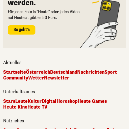
werden.
Für jedes Foto in "Heute" oder jedes Video
auf Heute.at gibt es 50 Euro.
So geht's
Aktuelles
Startseite
Österreich
Deutschland
Nachrichten
Sport
Community
Wetter
Newsletter
Unterhaltsames
Stars
Leute
Kultur
Digital
Horoskop
Heute Games
Heute Kino
Heute TV
Nützliches