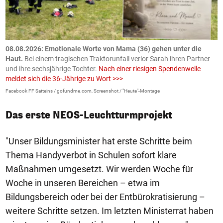
m
08.08.2026: Emotionale Worte von Mama (36) gehen unter die
0
Haut.
Bei einem tragischen Traktorunfall verlor Sarah ihren Partner
B
und ihre sechsjährige Tochter.
Nach einer riesigen Spendenwelle
S
meldet sich die 36-Jährige zu Wort >>>
La
Facebook FF Satteins / gofundme.com, Screenshot / "Heute"-Montage
Das erste NEOS-Leuchtturmprojekt
"Unser Bildungsminister hat erste Schritte beim
Thema Handyverbot in Schulen sofort klare
Maßnahmen umgesetzt. Wir werden Woche für
Woche in unseren Bereichen – etwa im
Bildungsbereich oder bei der Entbürokratisierung –
weitere Schritte setzen. Im letzten Ministerrat haben