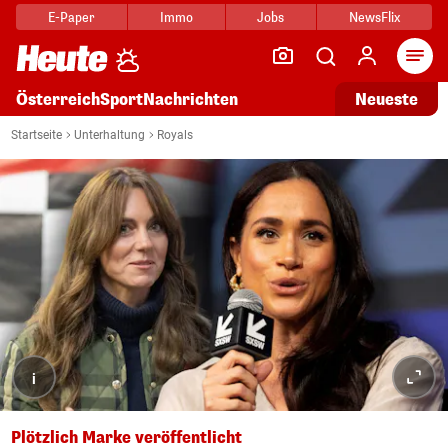
E-Paper
Immo
Jobs
NewsFlix
Arti
Österreich
Sport
Nachrichten
Neueste
Startseite
Unterhaltung
Royals
i
Plötzlich Marke veröffentlicht