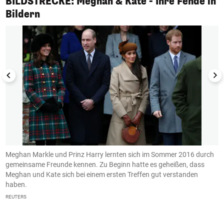
BILDSTRECKE: Meghan & Kate - Ihre Fehde in
1/13
Bildern
Meghan Markle und Prinz Harry lernten sich im Sommer 2016 durch
P
gemeinsame Freunde kennen. Zu Beginn hatte es geheißen, dass
w
Meghan und Kate sich bei einem ersten Treffen gut verstanden
B
haben.
s
en
b
REUTERS
h
v
h