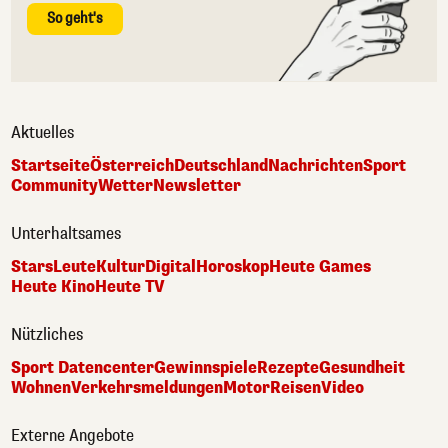
So geht's
Aktuelles
Startseite
Österreich
Deutschland
Nachrichten
Sport
Community
Wetter
Newsletter
Unterhaltsames
Stars
Leute
Kultur
Digital
Horoskop
Heute Games
Heute Kino
Heute TV
Nützliches
Sport Datencenter
Gewinnspiele
Rezepte
Gesundheit
Wohnen
Verkehrsmeldungen
Motor
Reisen
Video
Externe Angebote