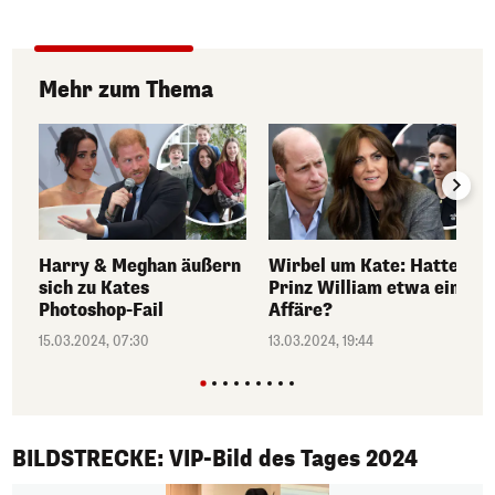
R
Mehr zum Thema
Harry & Meghan äußern
Wirbel um Kate: Hatte
sich zu Kates
Prinz William etwa eine
Photoshop-Fail
Affäre?
15.03.2024, 07:30
13.03.2024, 19:44
1/50
BILDSTRECKE: VIP-Bild des Tages 2024