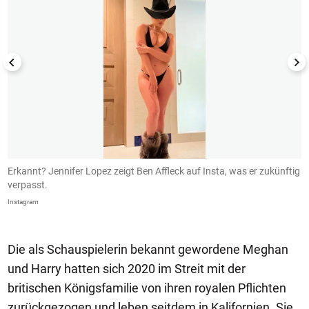
Erkannt? Jennifer Lopez zeigt Ben Affleck auf Insta, was er zukünftig
B
verpasst.
I
Instagram
In
Die als Schauspielerin bekannt gewordene Meghan
und Harry hatten sich 2020 im Streit mit der
britischen Königsfamilie von ihren royalen Pflichten
zurückgezogen und leben seitdem in Kalifornien. Sie