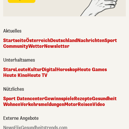
Aktuelles
Startseite
Österreich
Deutschland
Nachrichten
Sport
Community
Wetter
Newsletter
Unterhaltsames
Stars
Leute
Kultur
Digital
Horoskop
Heute Games
Heute Kino
Heute TV
Nützliches
Sport Datencenter
Gewinnspiele
Rezepte
Gesundheit
Wohnen
Verkehrsmeldungen
Motor
Reisen
Video
Externe Angebote
NewsFlix
Gesundheitstrends.com