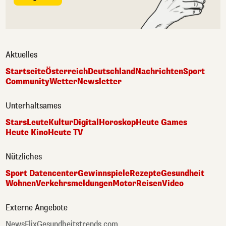
Aktuelles
Startseite
Österreich
Deutschland
Nachrichten
Sport
Community
Wetter
Newsletter
Unterhaltsames
Stars
Leute
Kultur
Digital
Horoskop
Heute Games
Heute Kino
Heute TV
Nützliches
Sport Datencenter
Gewinnspiele
Rezepte
Gesundheit
Wohnen
Verkehrsmeldungen
Motor
Reisen
Video
Externe Angebote
NewsFlix
Gesundheitstrends.com