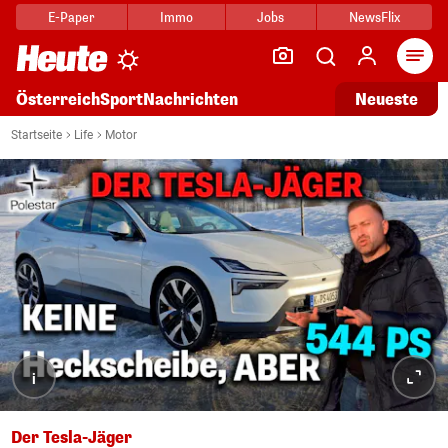
E-Paper
Immo
Jobs
NewsFlix
Arti
Österreich
Sport
Nachrichten
Neueste
Startseite
Life
Motor
-Test." fetchpriority="high" />
i
Der Tesla-Jäger