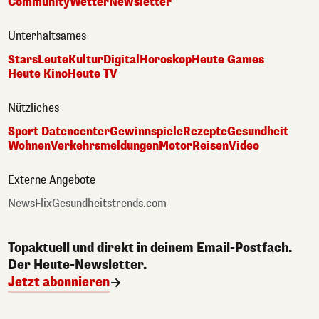
Community
Wetter
Newsletter
Unterhaltsames
Stars
Leute
Kultur
Digital
Horoskop
Heute Games
Heute Kino
Heute TV
Nützliches
Sport Datencenter
Gewinnspiele
Rezepte
Gesundheit
Wohnen
Verkehrsmeldungen
Motor
Reisen
Video
Externe Angebote
NewsFlix
Gesundheitstrends.com
Topaktuell und direkt in deinem Email-Postfach.
Der Heute-Newsletter.
Jetzt abonnieren