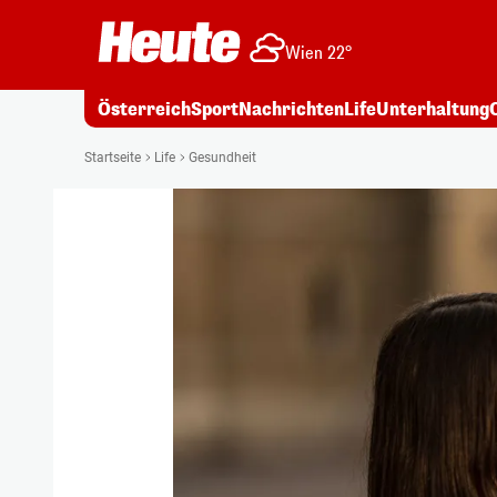
Wien 22°
Österreich
Sport
Nachrichten
Life
Unterhaltung
Startseite
Life
Gesundheit