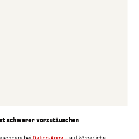
ist schwerer vorzutäuschen
esondere bei
Dating-Apps
– auf körperliche