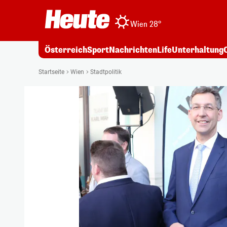
Wien 28°
Österreich
Sport
Nachrichten
Life
Unterhaltung
Startseite
Wien
Stadtpolitik