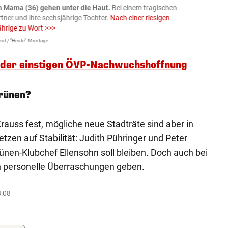
n Mama (36) gehen unter die Haut.
Bei einem tragischen
07.08
rtner und ihre sechsjährige Tochter.
Nach einer riesigen
charm
ährige zu Wort >>>
Larissa 
ot / "Heute"-Montage
 der einstigen ÖVP-Nachwuchshoffnung
rünen?
rauss fest, mögliche neue Stadträte sind aber in
tzen auf Stabilität: Judith Pühringer und Peter
rünen-Klubchef Ellensohn soll bleiben. Doch auch bei
 personelle Überraschungen geben.
8:08