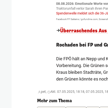
tzte.
Zu einem tragischen
08.08.2026: Emotionale Worte vo
igen gekommen.
Bei einem Frontal-
Traktorunfall verlor Sarah ihren Pa
Spendenwelle meldet sich die 36-J
Facebook FF Satteins / gofundme.com, Screensh
Überraschendes Aus
Rochaden bei FP und G
Die FPÖ hält an Nepp und K
Vorbereitung. Die Grünen se
Kraus bleiben Stadträte, G
den Grünen könnte es noch
pet,
Akt. 07.05.2025, 18:18, 07.05.2025, 1
Mehr zum Thema