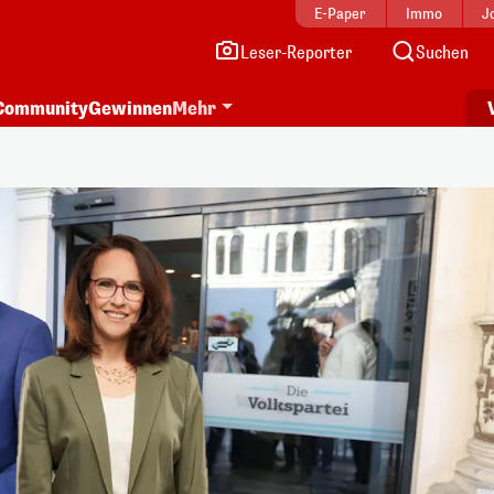
E-Paper
Immo
J
Leser-Reporter
Suchen
Community
Gewinnen
Mehr