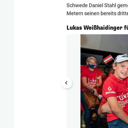
Schwede Daniel Stahl geme
Metern seinen bereits dritt
1/4
Lukas Weißhaidinger f