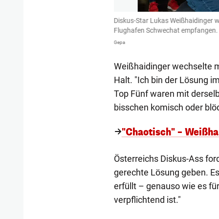
ille in Tokio von seinen Fans am
Diskus-Star Lukas Weißhaidinger w
Flughafen Schwechat empfangen.
Gepa
Weißhaidinger wechselte me
Halt. "Ich bin der Lösung im
Top Fünf waren mit dersel
bisschen komisch oder blöd i
"Chaotisch" – Weißha
Österreichs Diskus-Ass ford
gerechte Lösung geben. Es
erfüllt – genauso wie es f
verpflichtend ist."