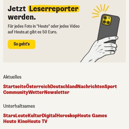
Jetzt
Leserreporter
werden.
Für jedes Foto in "Heute" oder jedes Video
auf Heute.at gibt es 50 Euro.
So geht's
Aktuelles
Startseite
Österreich
Deutschland
Nachrichten
Sport
Community
Wetter
Newsletter
Unterhaltsames
Stars
Leute
Kultur
Digital
Horoskop
Heute Games
Heute Kino
Heute TV