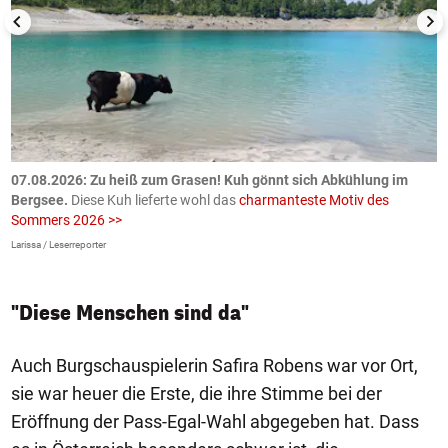
ch
07.08.2026: Zu heiß zum Grasen! Kuh gönnt sich Abkühlung im
0
Bergsee.
Diese Kuh lieferte wohl das
charmanteste Motiv des
S
Sommers 2026 >>
a
>
Larissa / Leserreporter
zV
"Diese Menschen sind da"
Auch Burgschauspielerin Safira Robens war vor Ort,
sie war heuer die Erste, die ihre Stimme bei der
Eröffnung der Pass-Egal-Wahl abgegeben hat. Dass