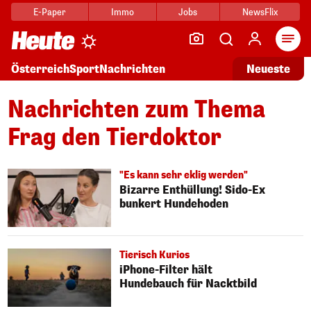
E-Paper
Immo
Jobs
NewsFlix
Arti
Österreich
Sport
Nachrichten
Neueste
Nachrichten zum Thema
Frag den Tierdoktor
"Es kann sehr eklig werden"
Bizarre Enthüllung! Sido-Ex
bunkert Hundehoden
Tierisch Kurios
iPhone-Filter hält
Hundebauch für Nacktbild