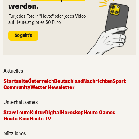
werden.
Für jedes Foto in "Heute" oder jedes Video
auf Heute.at gibt es 50 Euro.
So geht's
Aktuelles
Startseite
Österreich
Deutschland
Nachrichten
Sport
Community
Wetter
Newsletter
Unterhaltsames
Stars
Leute
Kultur
Digital
Horoskop
Heute Games
Heute Kino
Heute TV
Nützliches