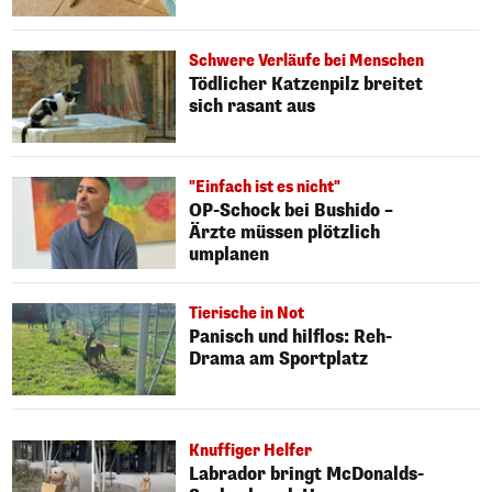
Schwere Verläufe bei Menschen
Tödlicher Katzenpilz breitet
sich rasant aus
"Einfach ist es nicht"
OP-Schock bei Bushido –
Ärzte müssen plötzlich
umplanen
Tierische in Not
Panisch und hilflos: Reh-
Drama am Sportplatz
Knuffiger Helfer
Labrador bringt McDonalds-