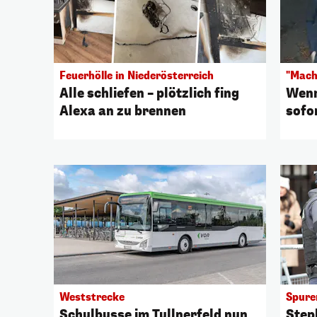
Feuerhölle in Niederösterreich
"Mach
Alle schliefen – plötzlich fing
Wenn
Alexa an zu brennen
sofor
Weststrecke
Spure
Schulbusse im Tullnerfeld nun
Step