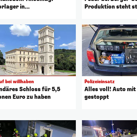
orlager in
Produktion steht st
erösterreich?
uf bei willhaben
Polizeieinsatz
ndäres Schloss für 5,5
Alles voll! Auto mi
ionen Euro zu haben
gestoppt