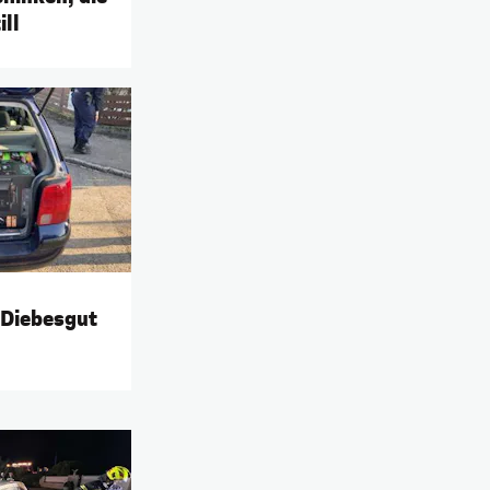
ill
t Diebesgut