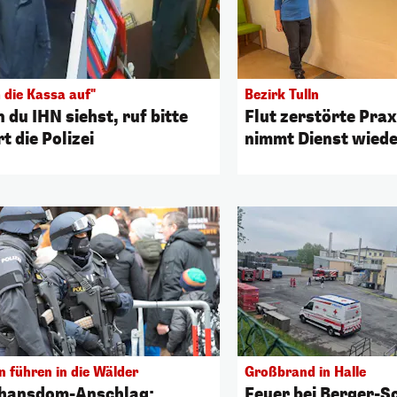
 die Kassa auf"
Bezirk Tulln
 du IHN siehst, ruf bitte
Flut zerstörte Prax
t die Polizei
nimmt Dienst wiede
n führen in die Wälder
Großbrand in Halle
hansdom-Anschlag:
Feuer bei Berger-Sc