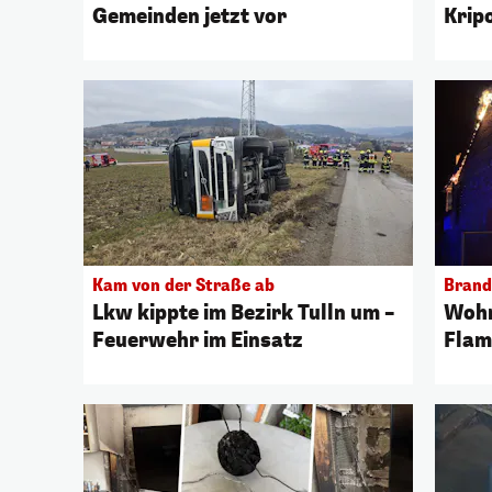
Gemeinden jetzt vor
Kripo
Kam von der Straße ab
Brand 
Lkw kippte im Bezirk Tulln um –
Wohn
Feuerwehr im Einsatz
Flam