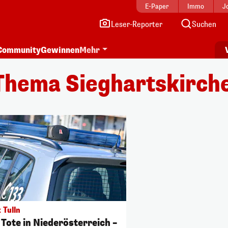
E-Paper
Immo
J
Leser-Reporter
Suchen
Community
Gewinnen
Mehr
Thema Sieghartskirch
 Tulln
 Tote in Niederösterreich –