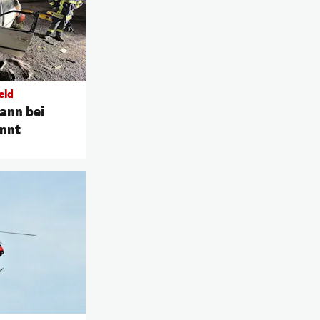
eld
ann bei
ennt