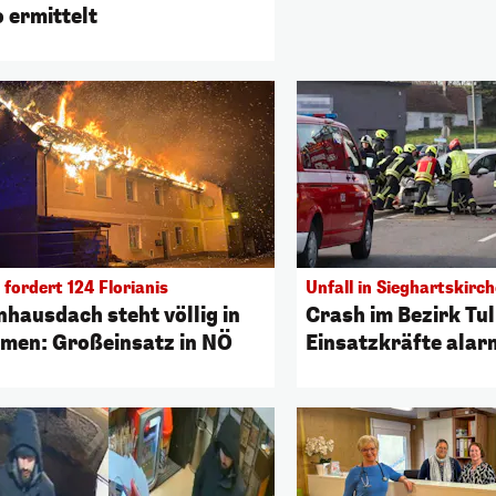
 ermittelt
fordert 124 Florianis
Unfall in Sieghartskirc
hausdach steht völlig in
Crash im Bezirk Tull
men: Großeinsatz in NÖ
Einsatzkräfte alar