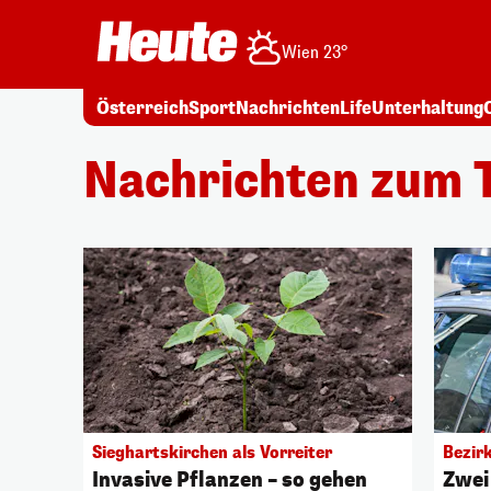
Wien 23°
Österreich
Sport
Nachrichten
Life
Unterhaltung
Nachrichten zum 
Sieghartskirchen als Vorreiter
Bezirk
Invasive Pflanzen – so gehen
Zwei