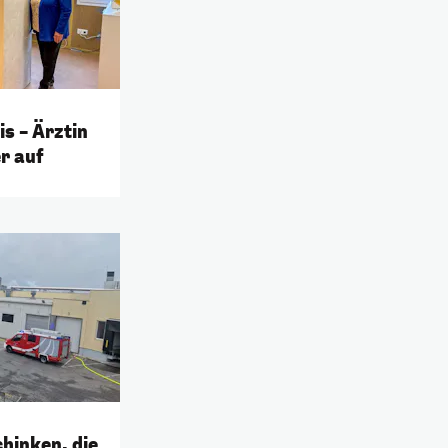
is – Ärztin
r auf
hinken, die