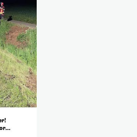
er!
or