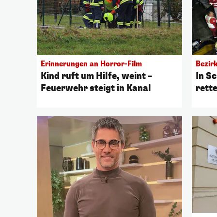
Erinnerungen an Horror-Film
Bezirk
Kind ruft um Hilfe, weint –
In S
Feuerwehr steigt in Kanal
rette