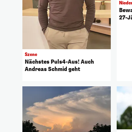
Niede
Bewa
27-J
Szene
Nächstes Puls4-Aus! Auch
Andreas Schmid geht