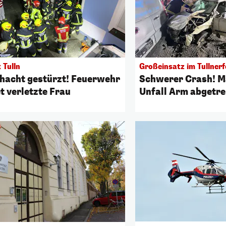
 Tulln
Großeinsatz im Tullnerf
chacht gestürzt! Feuerwehr
Schwerer Crash! M
t verletzte Frau
Unfall Arm abgetr