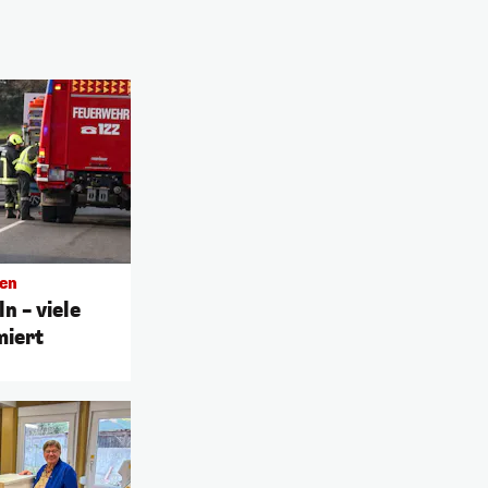
hen
n – viele
miert