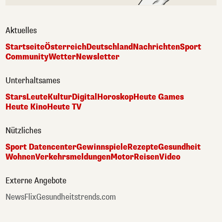
Aktuelles
Startseite
Österreich
Deutschland
Nachrichten
Sport
Community
Wetter
Newsletter
Unterhaltsames
Stars
Leute
Kultur
Digital
Horoskop
Heute Games
Heute Kino
Heute TV
Nützliches
Sport Datencenter
Gewinnspiele
Rezepte
Gesundheit
Wohnen
Verkehrsmeldungen
Motor
Reisen
Video
Externe Angebote
NewsFlix
Gesundheitstrends.com