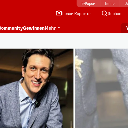
E-Paper
Immo
J
Leser-Reporter
Suchen
Community
Gewinnen
Mehr