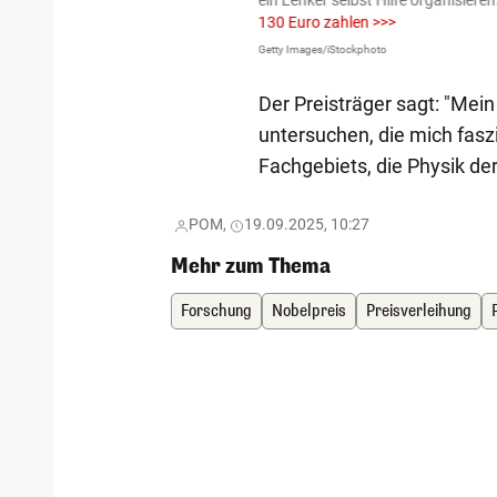
igen gekommen.
Bei einem Frontal-
ein Lenker selbst Hilfe organisieren
130 Euro zahlen >>>
Getty Images/iStockphoto
Der Preisträger sagt: "Mei
untersuchen, die mich fasz
Fachgebiets, die Physik der
POM,
19.09.2025, 10:27
Mehr zum Thema
Forschung
Nobelpreis
Preisverleihung