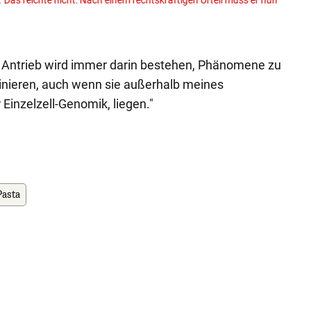
.
Das reichte nicht: Nach einem rechtskräftigen Urteil muss er nun
Trakto
Spend
Faceboo
n Antrieb wird immer darin bestehen, Phänomene zu
inieren, auch wenn sie außerhalb meines
 Einzelzell-Genomik, liegen."
Pasta