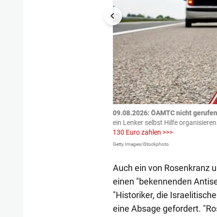
tzte.
Zu einem tragischen
09.08.2026: ÖAMTC nicht gerufen 
igen gekommen.
Bei einem Frontal-
ein Lenker selbst Hilfe organisieren
130 Euro zahlen >>>
Getty Images/iStockphoto
Auch ein von Rosenkranz un
einen "bekennenden Antise
"Historiker, die Israelitis
eine Absage gefordert. "Ro