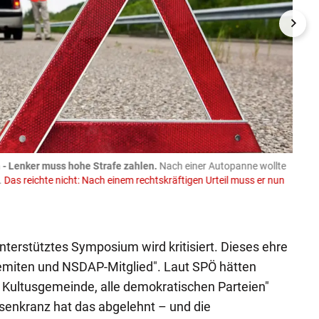
- Lenker muss hohe Strafe zahlen.
Nach einer Autopanne wollte
08.08
.
Das reichte nicht: Nach einem rechtskräftigen Urteil muss er nun
Trakto
Spend
Faceboo
terstütztes Symposium wird kritisiert. Dieses ehre
miten und NSDAP-Mitglied". Laut SPÖ hätten
che Kultusgemeinde, alle demokratischen Parteien"
senkranz hat das abgelehnt – und die