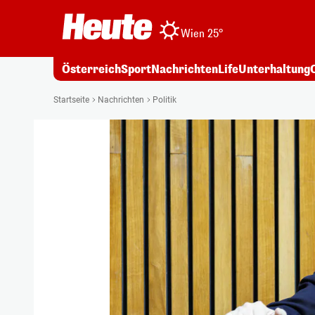
Wien 25°
Österreich
Sport
Nachrichten
Life
Unterhaltung
Startseite
Nachrichten
Politik