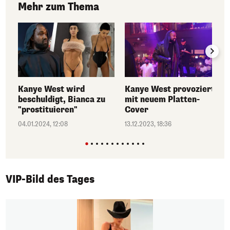
Mehr zum Thema
Kanye West wird
Kanye West provoziert
beschuldigt, Bianca zu
mit neuem Platten-
"prostituieren"
Cover
04.01.2024, 12:08
13.12.2023, 18:36
VIP-Bild des Tages
1/50