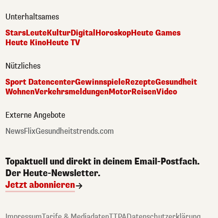
Unterhaltsames
Stars
Leute
Kultur
Digital
Horoskop
Heute Games
Heute Kino
Heute TV
Nützliches
Sport Datencenter
Gewinnspiele
Rezepte
Gesundheit
Wohnen
Verkehrsmeldungen
Motor
Reisen
Video
Externe Angebote
NewsFlix
Gesundheitstrends.com
Topaktuell und direkt in deinem Email-Postfach.
Der Heute-Newsletter.
Jetzt abonnieren
Impressum
Tarife & Mediadaten
TTPA
Datenschutzerklärung