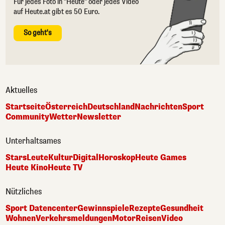
Für jedes Foto in "Heute" oder jedes Video
auf Heute.at gibt es 50 Euro.
So geht's
Aktuelles
Startseite
Österreich
Deutschland
Nachrichten
Sport
Community
Wetter
Newsletter
Unterhaltsames
Stars
Leute
Kultur
Digital
Horoskop
Heute Games
Heute Kino
Heute TV
Nützliches
Sport Datencenter
Gewinnspiele
Rezepte
Gesundheit
Wohnen
Verkehrsmeldungen
Motor
Reisen
Video