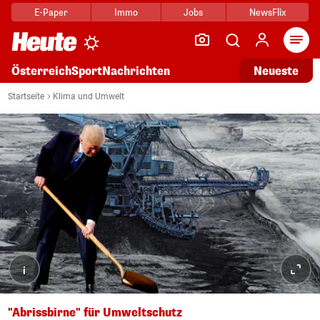
E-Paper
Immo
Jobs
NewsFlix
Arti
Österreich
Sport
Nachrichten
Neueste
Startseite
Klima und Umwelt
i
"Abrissbirne" für Umweltschutz