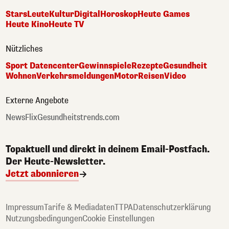
Stars
Leute
Kultur
Digital
Horoskop
Heute Games
Heute Kino
Heute TV
Nützliches
Sport Datencenter
Gewinnspiele
Rezepte
Gesundheit
Wohnen
Verkehrsmeldungen
Motor
Reisen
Video
Externe Angebote
NewsFlix
Gesundheitstrends.com
Topaktuell und direkt in deinem Email-Postfach.
Der Heute-Newsletter.
Jetzt abonnieren
Impressum
Tarife & Mediadaten
TTPA
Datenschutzerklärung
Nutzungsbedingungen
Cookie Einstellungen