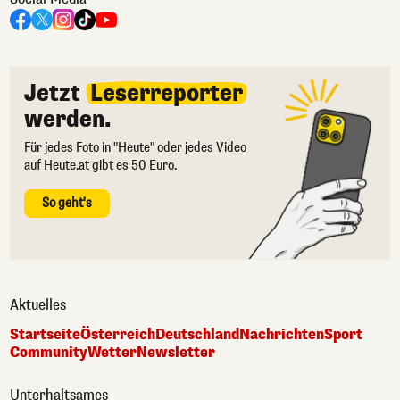
Jetzt
Leserreporter
werden.
Für jedes Foto in "Heute" oder jedes Video
auf Heute.at gibt es 50 Euro.
So geht's
Aktuelles
Startseite
Österreich
Deutschland
Nachrichten
Sport
Community
Wetter
Newsletter
Unterhaltsames