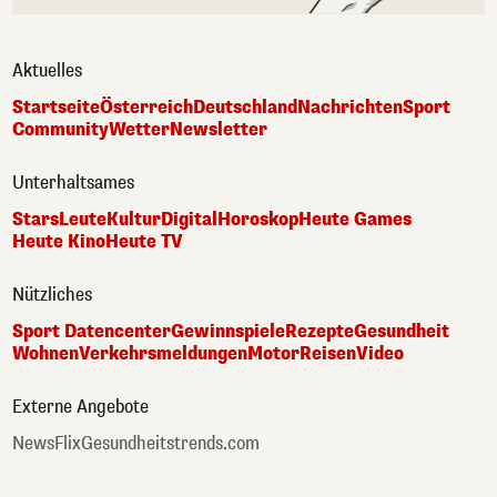
Aktuelles
Startseite
Österreich
Deutschland
Nachrichten
Sport
Community
Wetter
Newsletter
Unterhaltsames
Stars
Leute
Kultur
Digital
Horoskop
Heute Games
Heute Kino
Heute TV
Nützliches
Sport Datencenter
Gewinnspiele
Rezepte
Gesundheit
Wohnen
Verkehrsmeldungen
Motor
Reisen
Video
Externe Angebote
NewsFlix
Gesundheitstrends.com