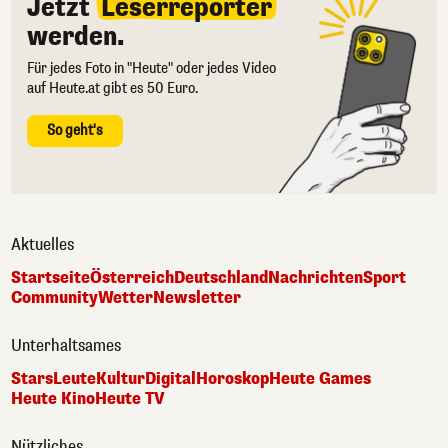
Jetzt
Leserreporter
werden.
Für jedes Foto in "Heute" oder jedes Video
auf Heute.at gibt es 50 Euro.
So geht's
Aktuelles
Startseite
Österreich
Deutschland
Nachrichten
Sport
Community
Wetter
Newsletter
Unterhaltsames
Stars
Leute
Kultur
Digital
Horoskop
Heute Games
Heute Kino
Heute TV
Nützliches