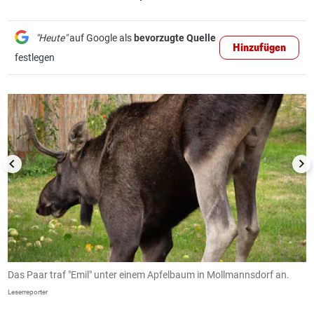
"Heute"
auf Google als
bevorzugte Quelle
Hinzufügen
festlegen
1/5
Das Paar traf "Emil" unter einem Apfelbaum in Mollmannsdorf an.
D
Leserreporter
Le