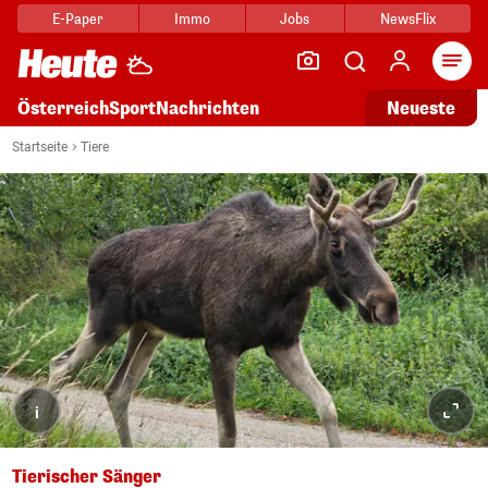
E-Paper
Immo
Jobs
NewsFlix
Arti
Österreich
Sport
Nachrichten
Neueste
Startseite
Tiere
i
Tierischer Sänger