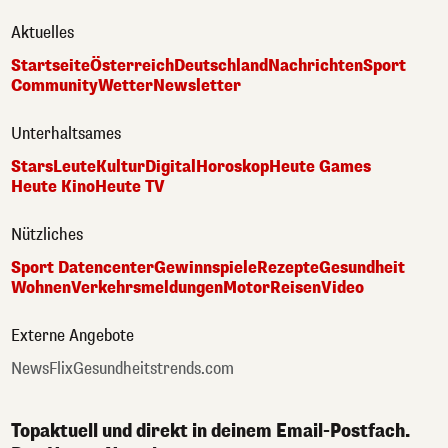
Aktuelles
Startseite
Österreich
Deutschland
Nachrichten
Sport
Community
Wetter
Newsletter
Unterhaltsames
Stars
Leute
Kultur
Digital
Horoskop
Heute Games
Heute Kino
Heute TV
Nützliches
Sport Datencenter
Gewinnspiele
Rezepte
Gesundheit
Wohnen
Verkehrsmeldungen
Motor
Reisen
Video
Externe Angebote
NewsFlix
Gesundheitstrends.com
Topaktuell und direkt in deinem Email-Postfach.