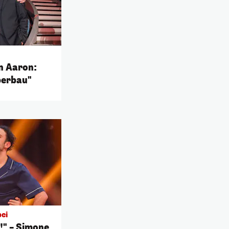
n Aaron:
perbau"
bei
!" – Simone