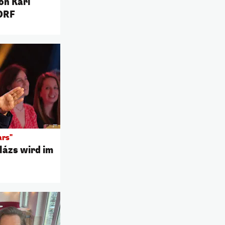
on Karl
 ORF
ars"
alázs wird im