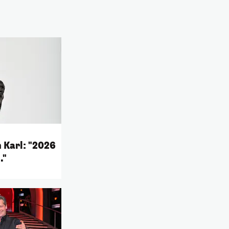
 Karl: "2026
."