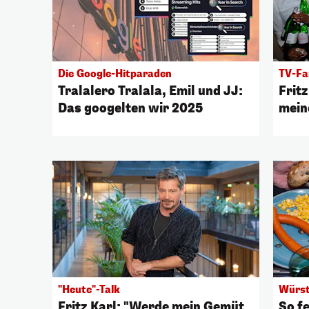
Die Google-Hitparaden
TV-Fa
Tralalero Tralala, Emil und JJ:
Frit
Das googelten wir 2025
mein
"Heute"-Talk
Würst
Fritz Karl: "Werde mein Gemüt
So fe