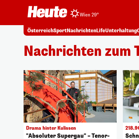
Wien 29°
Österreich
Sport
Nachrichten
Life
Unterhaltung
Nachrichten zum 
Drama hinter Kulissen
218.9
"Absoluter Supergau" – Tenor-
Schn