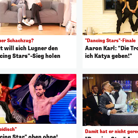
uer Schachzug?
"Dancing Stars"-Finale
t will sich Lugner den
Aaron Karl: "Die T
cing Stars"-Sieg holen
ich Katya geben!"
eidisch"
Damit hat er nicht ger
cing Star" oben ohne!