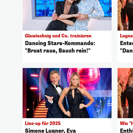
Glawischnig und Co. trainieren
Lugne
Dancing Stars-Kommando:
Entsc
"Brust raus, Bauch rein!"
"Dan
Line-up für 2025
Wie "
Simone Lugner, Eva
Enthü