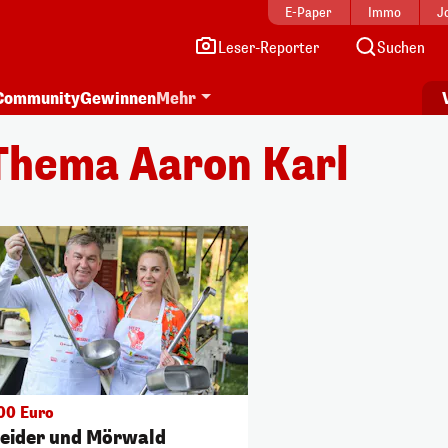
E-Paper
Immo
J
Leser-Reporter
Suchen
Community
Gewinnen
Mehr
Thema Aaron Karl
00 Euro
eider und Mörwald