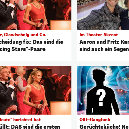
r, Glawischnig und Co.
Im Theater Akzent
heidung fix: Das sind die
Aaron und Fritz Kar
cing Stars"-Paare
sind auch ein Segen
Heute" berichtet hat
ORF-Gangfunk
llt: DAS sind die ersten
Gerüchteküche! Ne