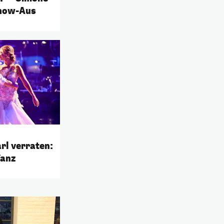
Show-Aus
rl verraten:
Tanz