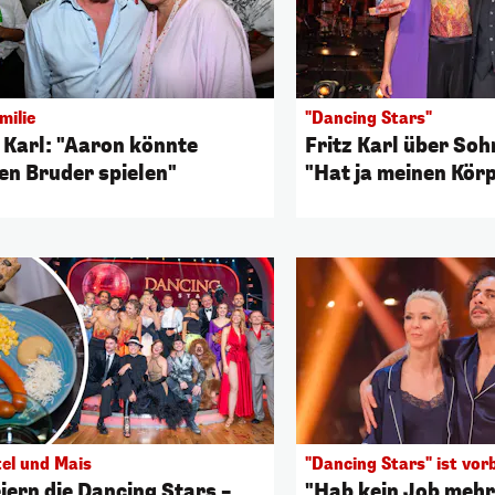
milie
"Dancing Stars"
z Karl: "Aaron könnte
Fritz Karl über Soh
en Bruder spielen"
"Hat ja meinen Kör
el und Mais
"Dancing Stars" ist vor
iern die Dancing Stars –
"Hab kein Job mehr