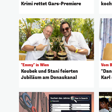
Krimi rettet Gars-Premiere
koch
"Emmy" in Wien
Vom B
Koubek und Stani feierten
"Dan
Jubiläum am Donaukanal
Karl 