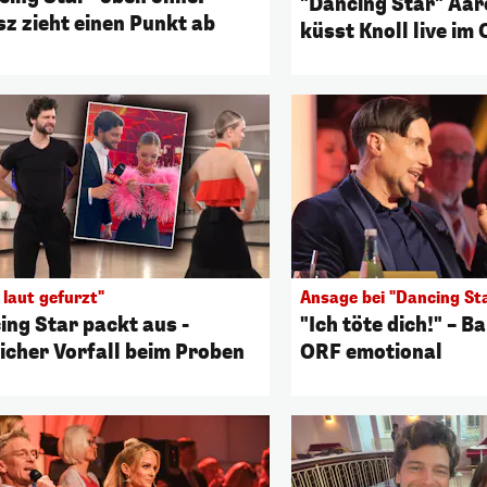
"Dancing Star" Aar
sz zieht einen Punkt ab
küsst Knoll live im
 laut gefurzt"
Ansage bei "Dancing St
ing Star packt aus -
"Ich töte dich!" – B
licher Vorfall beim Proben
ORF emotional