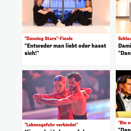
"Dancing Stars"-Finale
Schla
"Entweder man liebt oder hasst
Dami
sich!"
"Dan
"Bin n
"Lebensgefahr verbindet"
"Dan