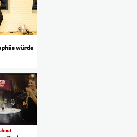
rophäe würde
echnet