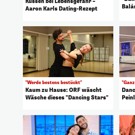
Küssen bei Lebensgefahr –
Balá
Aaron Karls Dating-Rezept
"Werde bestens bestückt"
"Ganz
Kaum zu Hause: ORF wäscht
Danc
Wäsche dieses "Dancing Stars"
Pein