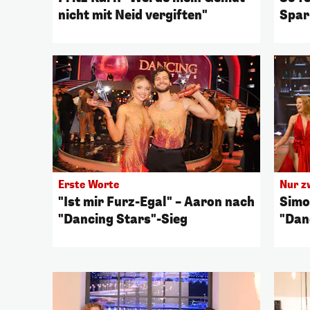
nicht mit Neid vergiften"
Spar
Erste Worte
Nur z
"Ist mir Furz-Egal" – Aaron nach
Simo
"Dancing Stars"-Sieg
"Dan