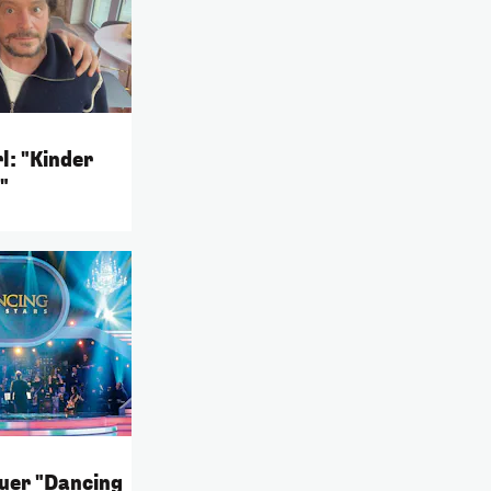
l: "Kinder
"
uer "Dancing