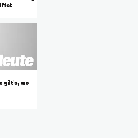
üftet
 gilt's, wo