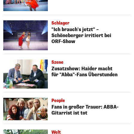
Schlager
"Ich brauch's jetzt" –
Schöneberger irritiert bei
ORF-Show
Szene
Zusatzshow: Haider macht
für "Abba"-Fans Überstunden
People
Fans in großer Trauer: ABBA-
Gitarrist ist tot
Welt