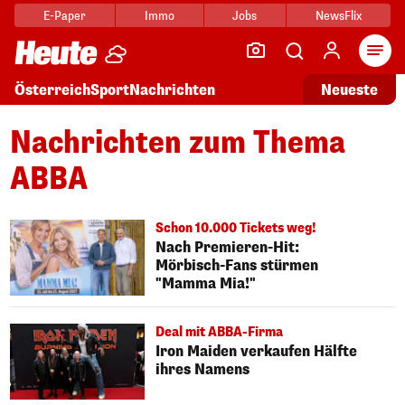
E-Paper
Immo
Jobs
NewsFlix
Arti
Österreich
Sport
Nachrichten
Neueste
Nachrichten zum Thema
ABBA
Schon 10.000 Tickets weg!
Nach Premieren-Hit:
Mörbisch-Fans stürmen
"Mamma Mia!"
Deal mit ABBA-Firma
Iron Maiden verkaufen Hälfte
ihres Namens