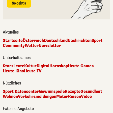
So geht's
Aktuelles
Startseite
Österreich
Deutschland
Nachrichten
Sport
Community
Wetter
Newsletter
Unterhaltsames
Stars
Leute
Kultur
Digital
Horoskop
Heute Games
Heute Kino
Heute TV
Nützliches
Sport Datencenter
Gewinnspiele
Rezepte
Gesundheit
Wohnen
Verkehrsmeldungen
Motor
Reisen
Video
Externe Angebote