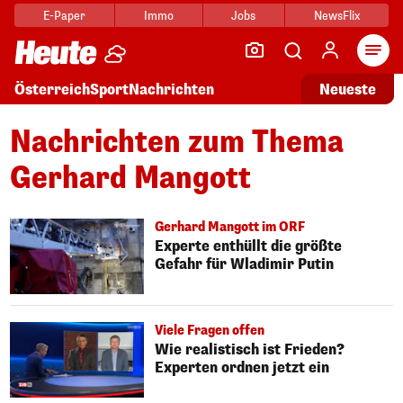
E-Paper
Immo
Jobs
NewsFlix
Arti
Österreich
Sport
Nachrichten
Neueste
Nachrichten zum Thema
Gerhard Mangott
Gerhard Mangott im ORF
Experte enthüllt die größte
Gefahr für Wladimir Putin
Viele Fragen offen
Wie realistisch ist Frieden?
Experten ordnen jetzt ein