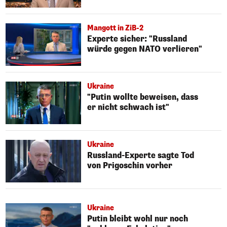
Mangott in ZiB-2
Experte sicher: "Russland
würde gegen NATO verlieren"
Ukraine
"Putin wollte beweisen, dass
er nicht schwach ist"
Ukraine
Russland-Experte sagte Tod
von Prigoschin vorher
Ukraine
Putin bleibt wohl nur noch