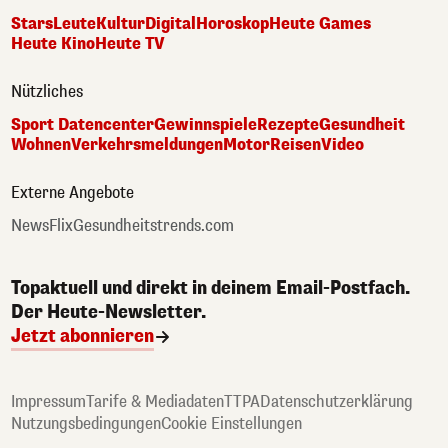
Stars
Leute
Kultur
Digital
Horoskop
Heute Games
Heute Kino
Heute TV
Nützliches
Sport Datencenter
Gewinnspiele
Rezepte
Gesundheit
Wohnen
Verkehrsmeldungen
Motor
Reisen
Video
Externe Angebote
NewsFlix
Gesundheitstrends.com
Topaktuell und direkt in deinem Email-Postfach.
Der Heute-Newsletter.
Jetzt abonnieren
Impressum
Tarife & Mediadaten
TTPA
Datenschutzerklärung
Nutzungsbedingungen
Cookie Einstellungen