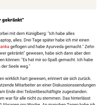
 gekränkt"
rbei mit dem Küniglberg: "Ich habe alles
ptop, alles. Drei Tage später habe ich mir einen
Lanka
geflogen und habe Ayurveda gemacht." Zehn
hwer gekränkt" gewesen, habe sich dann aber den
ben können: "Es hat mir so Spaß gemacht. Ich habe
n der Seele weg."
n wirklich hart gewesen, erinnert sie sich zurück.
tzende Mitarbeiter an einer Diskussionssendungen
 am Ende drei Teilzeitbeschäftigte zugestanden.
um war für alle nicht zu stemmen. Das hinterlässt
 32 Absagen pro Woche. An manchen Tagen habe ich