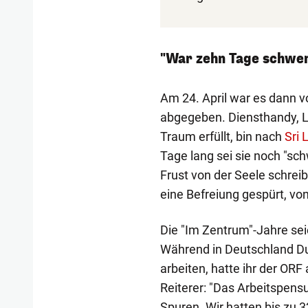
"War zehn Tage schwer
Am 24. April war es dann vo
abgegeben. Diensthandy, La
Traum erfüllt, bin nach
Sri 
Tage lang sei sie noch "sc
Frust von der Seele schrei
eine Befreiung gespürt, vo
Die "Im Zentrum"-Jahre seie
Während in Deutschland Du
arbeiten, hatte ihr der ORF
Reiterer: "Das Arbeitspens
Spuren. Wir hatten bis zu