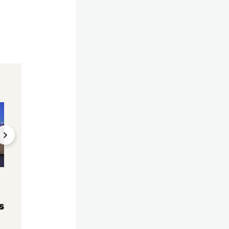
Es brodelt am Küniglberg
Claudia Reiterer
Riesen-Ärger im ORF –
Aus für ORF-Star?
Aus für Reiterers "Im
Zentrum" auf dem
Zentrum"
Prüfstand
05.08.2024, 13:37
16.01.2024, 17:16
s