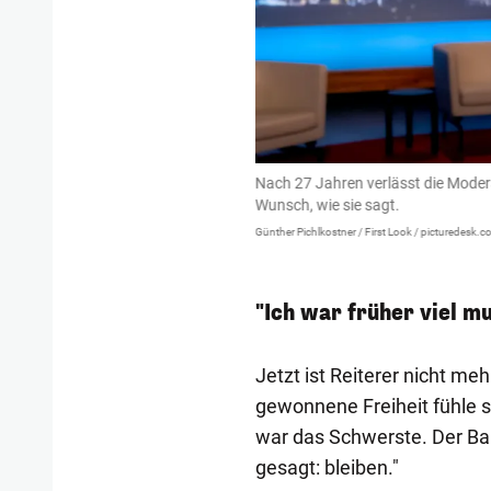
Nach 27 Jahren verlässt die Mode
Wunsch, wie sie sagt.
Günther Pichlkostner / First Look / picturedesk.
"Ich war früher viel m
Jetzt ist Reiterer nicht m
gewonnene Freiheit fühle sic
war das Schwerste. Der Bau
gesagt: bleiben."