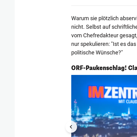
Warum sie plötzlich abservi
nicht. Selbst auf schriftlic
vom Chefredakteur gesagt,
nur spekulieren: "Ist es d
politische Wünsche?"
1/5
ORF-Paukenschlag! Cla