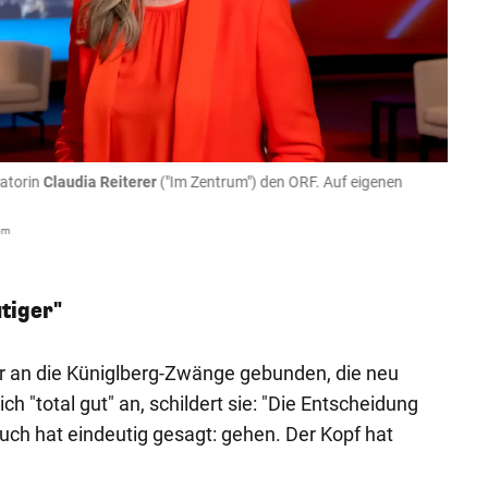
ratorin
Claudia Reiterer
("Im Zentrum") den ORF. Auf eigenen
Zulet
Rolan
com
Starpix 
utiger"
ehr an die Küniglberg-Zwänge gebunden, die neu
h "total gut" an, schildert sie: "Die Entscheidung
ch hat eindeutig gesagt: gehen. Der Kopf hat