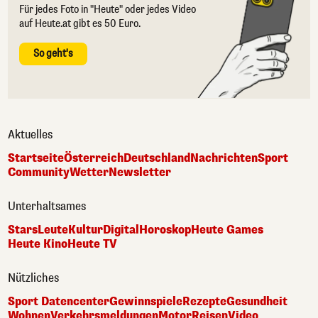
Für jedes Foto in "Heute" oder jedes Video
auf Heute.at gibt es 50 Euro.
So geht's
Aktuelles
Startseite
Österreich
Deutschland
Nachrichten
Sport
Community
Wetter
Newsletter
Unterhaltsames
Stars
Leute
Kultur
Digital
Horoskop
Heute Games
Heute Kino
Heute TV
Nützliches
Sport Datencenter
Gewinnspiele
Rezepte
Gesundheit
Wohnen
Verkehrsmeldungen
Motor
Reisen
Video