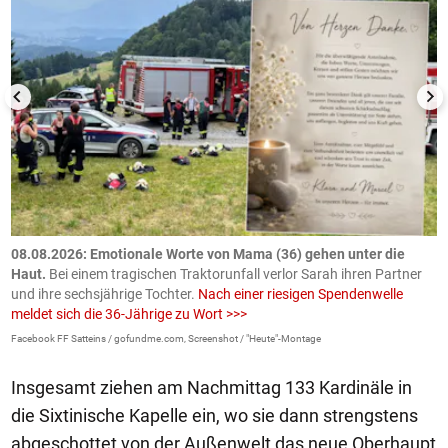
m
08.08.2026: Emotionale Worte von Mama (36) gehen unter die
0
Haut.
Bei einem tragischen Traktorunfall verlor Sarah ihren Partner
B
und ihre sechsjährige Tochter.
Nach einer riesigen Spendenwelle
S
meldet sich die 36-Jährige zu Wort >>>
La
Facebook FF Satteins / gofundme.com, Screenshot / "Heute"-Montage
Insgesamt ziehen am Nachmittag 133 Kardinäle in
die Sixtinische Kapelle ein, wo sie dann strengstens
abgeschottet von der Außenwelt das neue Oberhaupt