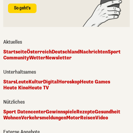
So geht's
Aktuelles
Startseite
Österreich
Deutschland
Nachrichten
Sport
Community
Wetter
Newsletter
Unterhaltsames
Stars
Leute
Kultur
Digital
Horoskop
Heute Games
Heute Kino
Heute TV
Nützliches
Sport Datencenter
Gewinnspiele
Rezepte
Gesundheit
Wohnen
Verkehrsmeldungen
Motor
Reisen
Video
Externe Angebote