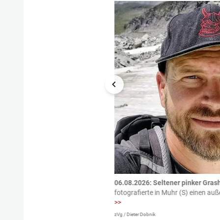
tzte.
Zu einem tragischen
06.08.2026: Seltener pinker Grash
igen gekommen.
Bei einem Frontal-
fotografierte in Muhr (S) einen a
>>
zVg / Dieter Dobnik