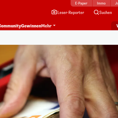
E-Paper
Immo
J
Leser-Reporter
Suchen
Community
Gewinnen
Mehr