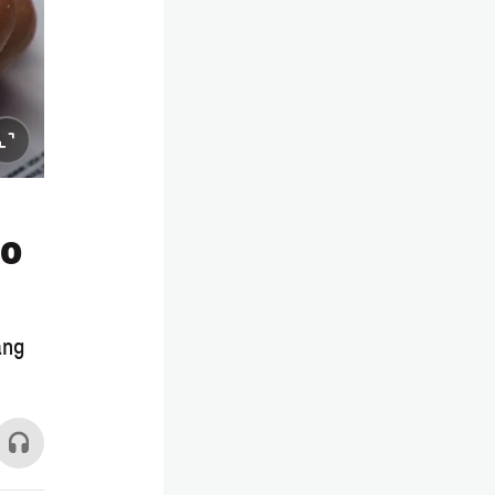
ro
ang