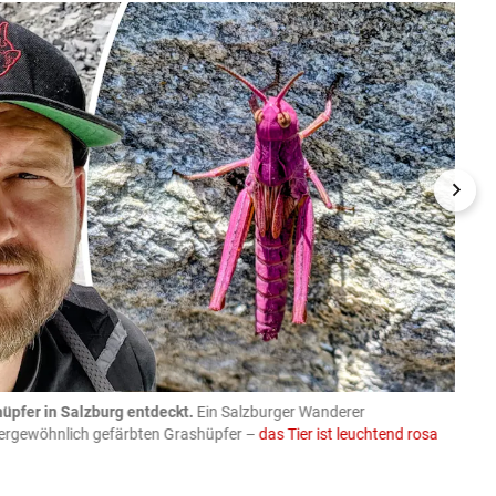
üpfer in Salzburg entdeckt.
Ein Salzburger Wanderer
05.08
ußergewöhnlich gefärbten Grashüpfer –
das Tier ist leuchtend rosa
schlie
APA-Imag