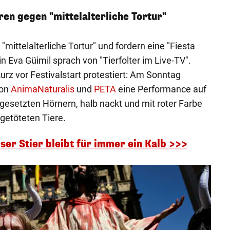
ren gegen "mittelalterliche Tortur"
"mittelalterliche Tortur" und fordern eine "Fiesta
in Eva Güimil sprach von "Tierfolter im Live-TV".
rz vor Festivalstart protestiert: Am Sonntag
von
AnimaNaturalis
und
PETA
eine Performance auf
fgesetzten Hörnern, halb nackt und mit roter Farbe
 getöteten Tiere.
er Stier bleibt für immer ein Kalb >>>