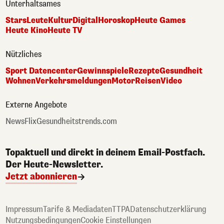
Unterhaltsames
Stars
Leute
Kultur
Digital
Horoskop
Heute Games
Heute Kino
Heute TV
Nützliches
Sport Datencenter
Gewinnspiele
Rezepte
Gesundheit
Wohnen
Verkehrsmeldungen
Motor
Reisen
Video
Externe Angebote
NewsFlix
Gesundheitstrends.com
Topaktuell und direkt in deinem Email-Postfach.
Der Heute-Newsletter.
Jetzt abonnieren
Impressum
Tarife & Mediadaten
TTPA
Datenschutzerklärung
Nutzungsbedingungen
Cookie Einstellungen