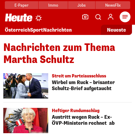
E-Paper
Immo
Jobs
NewsFlix
Arti
Österreich
Sport
Nachrichten
Neueste
Nachrichten zum Thema
Martha Schultz
Streit um Parteiausschluss
Wirbel um Ruck – brisanter
Schultz-Brief aufgetaucht
Heftiger Rundumschlag
Austritt wegen Ruck – Ex-
ÖVP-Ministerin rechnet ab