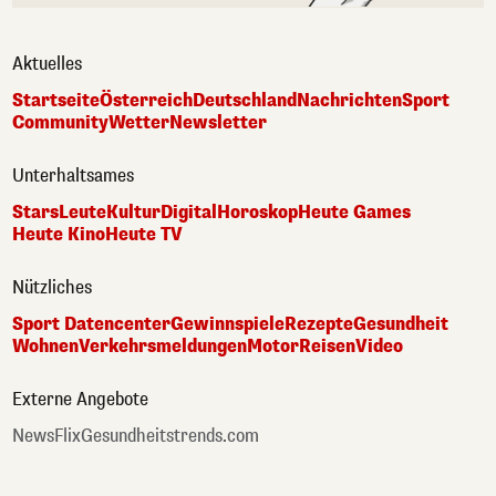
Aktuelles
Startseite
Österreich
Deutschland
Nachrichten
Sport
Community
Wetter
Newsletter
Unterhaltsames
Stars
Leute
Kultur
Digital
Horoskop
Heute Games
Heute Kino
Heute TV
Nützliches
Sport Datencenter
Gewinnspiele
Rezepte
Gesundheit
Wohnen
Verkehrsmeldungen
Motor
Reisen
Video
Externe Angebote
NewsFlix
Gesundheitstrends.com