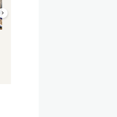
Star-Designerin
Swift jetzt auch
Milliardärin
Hoermanseder: Was
Kardashian, Rihan
Taylor Swift bei ihr
Co: Die reichsten
gekauft hat
Promis der Welt
05.04.2024, 13:46
03.04.2024, 16:10