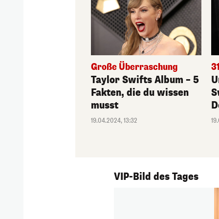
Große Überraschung
3
Taylor Swifts Album – 5
U
Fakten, die du wissen
S
musst
D
19.04.2024, 13:32
19
1/231
VIP-Bild des Tages