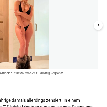
ffleck auf Insta, was er zukünftig verpasst.
Britn
Instagr
rige damals allerdings zensiert. In einem
ladTV" bricht Montana nun endlich sein Schweigen.