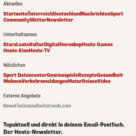
Aktuelles
Startseite
Österreich
Deutschland
Nachrichten
Sport
Community
Wetter
Newsletter
Unterhaltsames
Stars
Leute
Kultur
Digital
Horoskop
Heute Games
Heute Kino
Heute TV
Nützliches
Sport Datencenter
Gewinnspiele
Rezepte
Gesundheit
Wohnen
Verkehrsmeldungen
Motor
Reisen
Video
Externe Angebote
NewsFlix
Gesundheitstrends.com
Topaktuell und direkt in deinem Email-Postfach.
Der Heute-Newsletter.