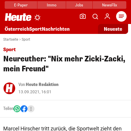
E-Paper
Immo
Jobs
NewsFlix
Arti
Österreich
Sport
Nachrichten
Neueste
Startseite
Sport
Sport
Neureuther: "Nix mehr Zicki-Zacki,
mein Freund"
Von
Heute Redaktion
13.09.2021, 16:01
Teilen
Marcel Hirscher tritt zurück, die Sportwelt zieht den