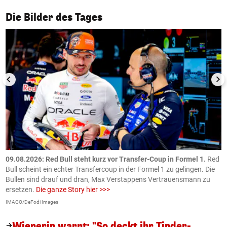
1/50
Die Bilder des Tages
09.08.2026: Red Bull steht kurz vor Transfer-Coup in Formel 1.
Red
0
en
Bull scheint ein echter Transfercoup in der Formel 1 zu gelingen. Die
H
Bullen sind drauf und dran, Max Verstappens Vertrauensmann zu
u
ersetzen.
Die ganze Story hier >>>
m
IMAGO/DeFodi Images
Fa
Wienerin warnt: "So deckt ihr Tinder-