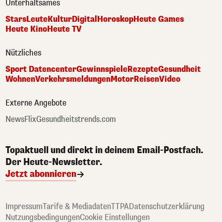
Unterhaltsames
Stars
Leute
Kultur
Digital
Horoskop
Heute Games
Heute Kino
Heute TV
Nützliches
Sport Datencenter
Gewinnspiele
Rezepte
Gesundheit
Wohnen
Verkehrsmeldungen
Motor
Reisen
Video
Externe Angebote
NewsFlix
Gesundheitstrends.com
Topaktuell und direkt in deinem Email-Postfach.
Der Heute-Newsletter.
Jetzt abonnieren
Impressum
Tarife & Mediadaten
TTPA
Datenschutzerklärung
Nutzungsbedingungen
Cookie Einstellungen