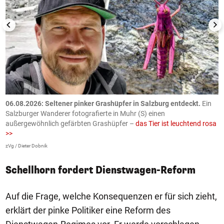
06.08.2026: Seltener pinker Grashüpfer in Salzburg entdeckt.
Ein
0
Salzburger Wanderer fotografierte in Muhr (S) einen
S
außergewöhnlich gefärbten Grashüpfer –
das Tier ist leuchtend rosa
U
>>
AP
zVg / Dieter Dobnik
Schellhorn fordert Dienstwagen-Reform
Auf die Frage, welche Konsequenzen er für sich zieht,
erklärt der pinke Politiker eine Reform des