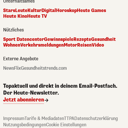
Unterhaltsames
Stars
Leute
Kultur
Digital
Horoskop
Heute Games
Heute Kino
Heute TV
Nützliches
Sport Datencenter
Gewinnspiele
Rezepte
Gesundheit
Wohnen
Verkehrsmeldungen
Motor
Reisen
Video
Externe Angebote
NewsFlix
Gesundheitstrends.com
Topaktuell und direkt in deinem Email-Postfach.
Der Heute-Newsletter.
Jetzt abonnieren
Impressum
Tarife & Mediadaten
TTPA
Datenschutzerklärung
Nutzungsbedingungen
Cookie Einstellungen