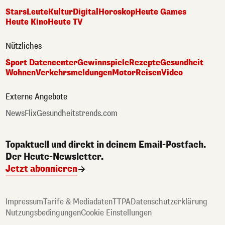
Stars
Leute
Kultur
Digital
Horoskop
Heute Games
Heute Kino
Heute TV
Nützliches
Sport Datencenter
Gewinnspiele
Rezepte
Gesundheit
Wohnen
Verkehrsmeldungen
Motor
Reisen
Video
Externe Angebote
NewsFlix
Gesundheitstrends.com
Topaktuell und direkt in deinem Email-Postfach.
Der Heute-Newsletter.
Jetzt abonnieren
Impressum
Tarife & Mediadaten
TTPA
Datenschutzerklärung
Nutzungsbedingungen
Cookie Einstellungen