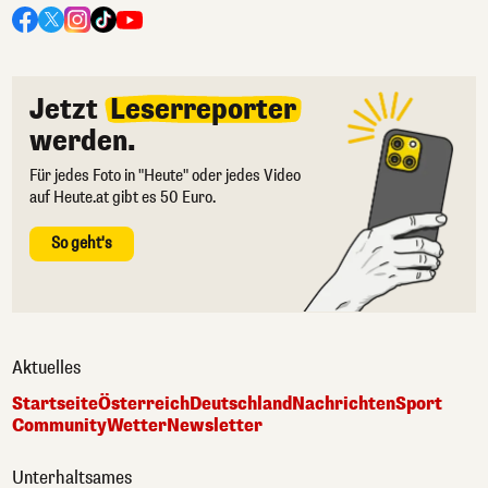
Jetzt
Leserreporter
werden.
Für jedes Foto in "Heute" oder jedes Video
auf Heute.at gibt es 50 Euro.
So geht's
Aktuelles
Startseite
Österreich
Deutschland
Nachrichten
Sport
Community
Wetter
Newsletter
Unterhaltsames