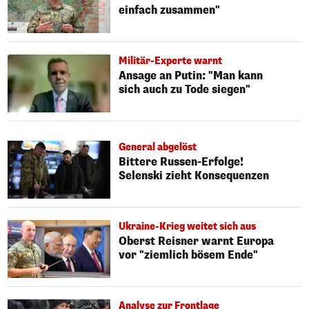
einfach zusammen"
Militär-Experte warnt
Ansage an Putin: "Man kann
sich auch zu Tode siegen"
General abgelöst
Bittere Russen-Erfolge!
Selenski zieht Konsequenzen
Ukraine-Krieg weitet sich aus
Oberst Reisner warnt Europa
vor "ziemlich bösem Ende"
Analyse zur Frontlage