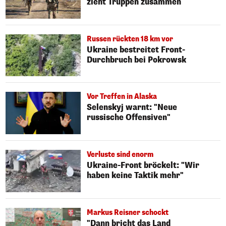
zieht Truppen zusammen
Russen rückten 18 km vor
Ukraine bestreitet Front-
Durchbruch bei Pokrowsk
Vor Treffen in Alaska
Selenskyj warnt: "Neue
russische Offensiven"
Verluste sind enorm
Ukraine-Front bröckelt: "Wir
haben keine Taktik mehr"
Markus Reisner schockt
"Dann bricht das Land