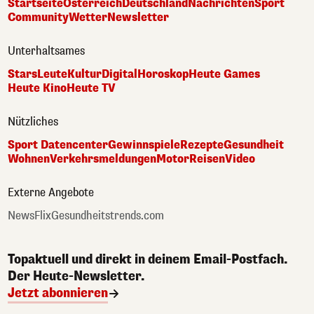
Startseite
Österreich
Deutschland
Nachrichten
Sport
Community
Wetter
Newsletter
Unterhaltsames
Stars
Leute
Kultur
Digital
Horoskop
Heute Games
Heute Kino
Heute TV
Nützliches
Sport Datencenter
Gewinnspiele
Rezepte
Gesundheit
Wohnen
Verkehrsmeldungen
Motor
Reisen
Video
Externe Angebote
NewsFlix
Gesundheitstrends.com
Topaktuell und direkt in deinem Email-Postfach.
Der Heute-Newsletter.
Jetzt abonnieren