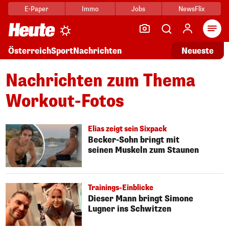
E-Paper
Immo
Jobs
NewsFlix
Arti
Österreich
Sport
Nachrichten
Neueste
Nachrichten zum Thema
Workout-Fotos
Elias zeigt sein Sixpack
Becker-Sohn bringt mit
seinen Muskeln zum Staunen
Trainings-Einblicke
Dieser Mann bringt Simone
Lugner ins Schwitzen