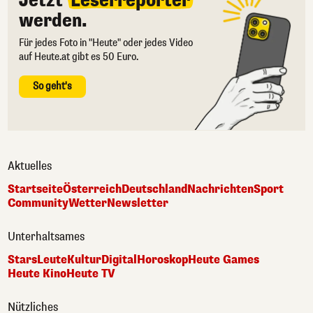
Jetzt
Leserreporter
werden.
Für jedes Foto in "Heute" oder jedes Video
auf Heute.at gibt es 50 Euro.
So geht's
Aktuelles
Startseite
Österreich
Deutschland
Nachrichten
Sport
Community
Wetter
Newsletter
Unterhaltsames
Stars
Leute
Kultur
Digital
Horoskop
Heute Games
Heute Kino
Heute TV
Nützliches