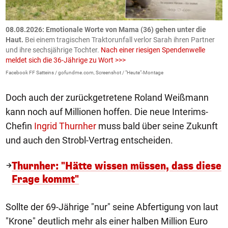
m
08.08.2026: Emotionale Worte von Mama (36) gehen unter die
0
Haut.
Bei einem tragischen Traktorunfall verlor Sarah ihren Partner
B
und ihre sechsjährige Tochter.
Nach einer riesigen Spendenwelle
S
meldet sich die 36-Jährige zu Wort >>>
La
Facebook FF Satteins / gofundme.com, Screenshot / "Heute"-Montage
Doch auch der zurückgetretene Roland Weißmann
kann noch auf Millionen hoffen. Die neue Interims-
Chefin
Ingrid Thurnher
muss bald über seine Zukunft
und auch den Strobl-Vertrag entscheiden.
Thurnher: "Hätte wissen müssen, dass diese
Frage kommt"
Sollte der 69-Jährige "nur" seine Abfertigung von laut
"Krone" deutlich mehr als einer halben Million Euro