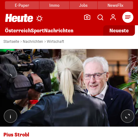
E-Paper
Immo
Jobs
NewsFlix
Arti
Österreich
Sport
Nachrichten
Neueste
Startseite
Nachrichten
Wirtschaft
i
Pius Strobl