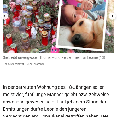
Sie bleibt unvergessen: Blumen- und Kerzenmeer für Leonie (13).
S
L
Denise Auer, privat; "Heute"-Montage
V
pr
In der betreuten Wohnung des 18-Jährigen sollen
meist vier, fünf junge Männer gelebt bzw. zeitweise
anwesend gewesen sein. Laut jetzigem Stand der
Ermittlungen dürfte Leonie den jüngeren
Verdächtigen am Donaukanal getroffen haben. Der