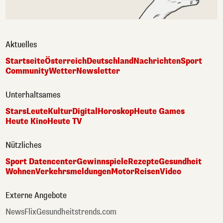
Aktuelles
Startseite
Österreich
Deutschland
Nachrichten
Sport
Community
Wetter
Newsletter
Unterhaltsames
Stars
Leute
Kultur
Digital
Horoskop
Heute Games
Heute Kino
Heute TV
Nützliches
Sport Datencenter
Gewinnspiele
Rezepte
Gesundheit
Wohnen
Verkehrsmeldungen
Motor
Reisen
Video
Externe Angebote
NewsFlix
Gesundheitstrends.com