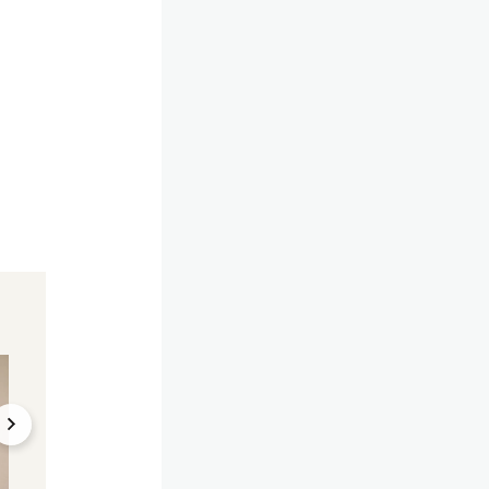
Juden und Israelis empört
ESC-Sieger sorgt fü
Skandal
Aufruhr um JJ – "Lade
"Beide Aggressore
ihn ein, Israel zu
JJ vergleicht Israe
besuchen"