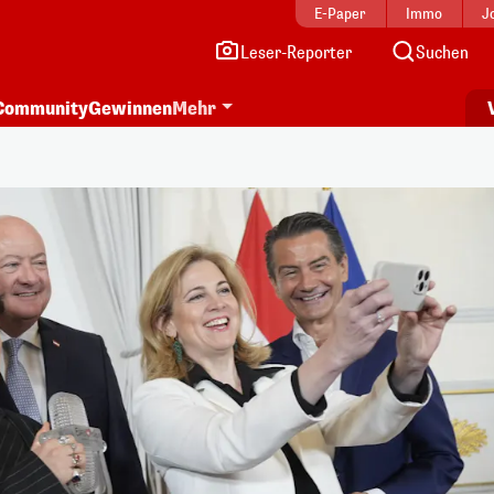
E-Paper
Immo
J
Leser-Reporter
Suchen
Community
Gewinnen
Mehr