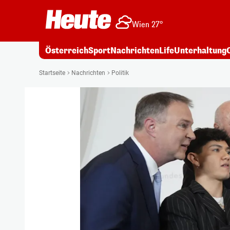
Wien 27°
Österreich
Sport
Nachrichten
Life
Unterhaltung
Startseite
Nachrichten
Politik