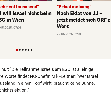
Sehr enttäuschend"
"Privatmeinung"
J will Israel nicht beim
Nach Eklat von JJ –
SC in Wien
jetzt meldet sich ORF z
Wort
.05.2025, 07:08
22.05.2025, 12:01
 nur: "Die Teilnahme Israels am ESC ist alleinige
e Worte findet NÖ-Chefin Mikl-Leitner: "Wer Israel
ussland in einen Topf wirft, braucht keine Bühne,
hichtslektion."