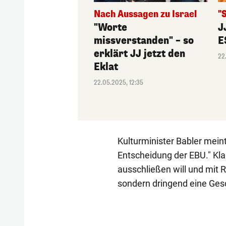
Nach Aussagen zu Israel
"
"Worte
J
missverstanden" – so
E
erklärt JJ jetzt den
22
Eklat
22.05.2025, 12:35
Kulturminister Babler meint
Entscheidung der EBU." Klar
ausschließen will und mit R
sondern dringend eine Gesc