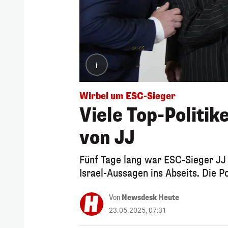
i
Wirbel um ESC-Sieger
Viele Top-Politik
von JJ
Fünf Tage lang war ESC-Sieger JJ d
Israel-Aussagen ins Abseits. Die Po
Von
Newsdesk Heute
23.05.2025, 07:31