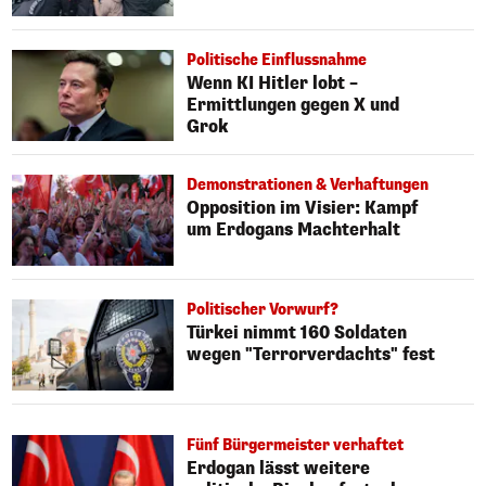
Politische Einflussnahme
Wenn KI Hitler lobt –
Ermittlungen gegen X und
Grok
Demonstrationen & Verhaftungen
Opposition im Visier: Kampf
um Erdogans Machterhalt
Politischer Vorwurf?
Türkei nimmt 160 Soldaten
wegen "Terrorverdachts" fest
Fünf Bürgermeister verhaftet
Erdogan lässt weitere