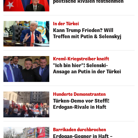
politische Rivalen festnehmen
In der Türkei
Kann Trump Frieden? Will
Treffen mit Putin & Selenskyj
Kreml-Kriegstreiber kneift
"Ich bin hier"! Selenski-
Ansage an Putin in der Türkei
Hunderte Demonstranten
Türken-Demo vor Steffl!
Erdogan-Rivale in Haft
Barrikaden durchbrochen
Erdogan-Gegner in Haft –