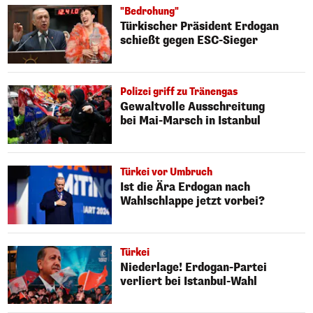
"Bedrohung"
Türkischer Präsident Erdogan
schießt gegen ESC-Sieger
Polizei griff zu Tränengas
Gewaltvolle Ausschreitung
bei Mai-Marsch in Istanbul
Türkei vor Umbruch
Ist die Ära Erdogan nach
Wahlschlappe jetzt vorbei?
Türkei
Niederlage! Erdogan-Partei
verliert bei Istanbul-Wahl