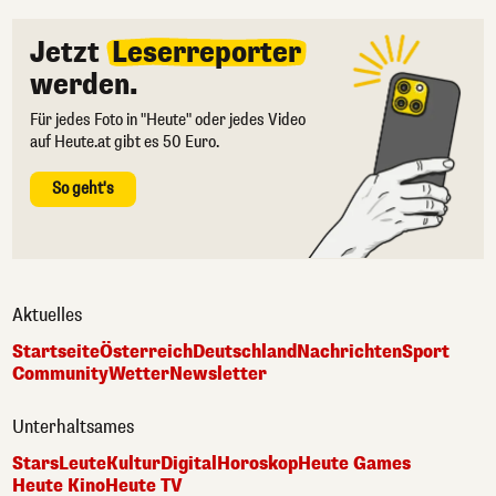
Jetzt
Leserreporter
werden.
Für jedes Foto in "Heute" oder jedes Video
auf Heute.at gibt es 50 Euro.
So geht's
Aktuelles
Startseite
Österreich
Deutschland
Nachrichten
Sport
Community
Wetter
Newsletter
Unterhaltsames
Stars
Leute
Kultur
Digital
Horoskop
Heute Games
Heute Kino
Heute TV