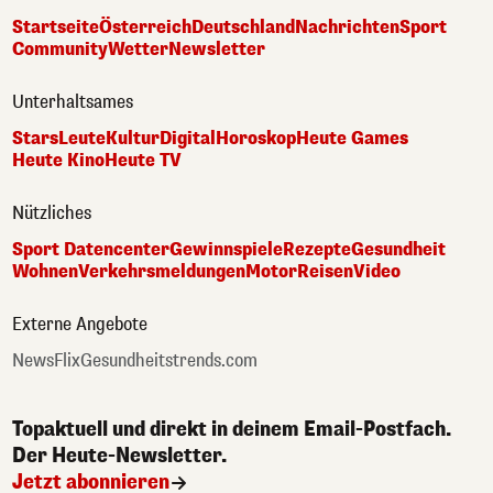
Startseite
Österreich
Deutschland
Nachrichten
Sport
Community
Wetter
Newsletter
Unterhaltsames
Stars
Leute
Kultur
Digital
Horoskop
Heute Games
Heute Kino
Heute TV
Nützliches
Sport Datencenter
Gewinnspiele
Rezepte
Gesundheit
Wohnen
Verkehrsmeldungen
Motor
Reisen
Video
Externe Angebote
NewsFlix
Gesundheitstrends.com
Topaktuell und direkt in deinem Email-Postfach.
Der Heute-Newsletter.
Jetzt abonnieren