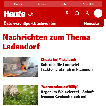
E-Paper
Immo
Jobs
NewsFlix
Arti
Österreich
Sport
Nachrichten
Neueste
Nachrichten zum Thema
Ladendorf
Einsatz bei Mistelbach
Schreck für Landwirt –
Traktor plötzlich in Flammen
"Waren schon auffällig"
Ärger im Weinviertel - Schafe
fressen Grabschmuck auf