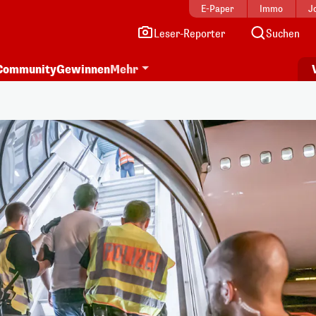
E-Paper
Immo
J
Leser-Reporter
Suchen
Community
Gewinnen
Mehr