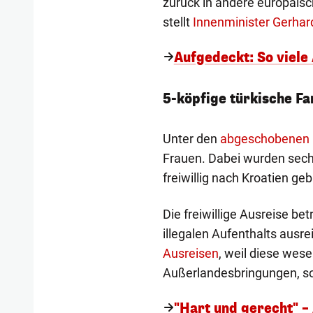
zurück in andere europäisch
stellt
Innenminister Gerhar
Aufgedeckt: So viele
5-köpfige türkische Fam
Unter den
abgeschobenen 
Frauen. Dabei wurden sec
freiwillig nach Kroatien geb
Die freiwillige Ausreise bet
illegalen Aufenthalts ausre
Ausreisen
, weil diese wes
Außerlandesbringungen, so
"Hart und gerecht" –