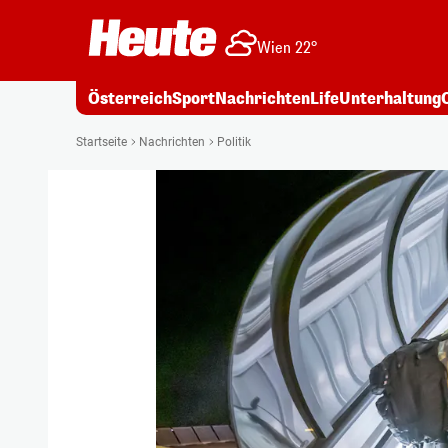
Wien 22°
Österreich
Sport
Nachrichten
Life
Unterhaltung
Startseite
Nachrichten
Politik