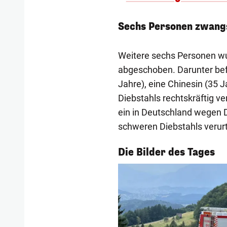
Sechs Personen zwang
Weitere sechs Personen w
abgeschoben. Darunter befa
Jahre), eine Chinesin (35 
Diebstahls rechtskräftig ve
ein in Deutschland wegen D
schweren Diebstahls verurt
1/56
Die Bilder des Tages