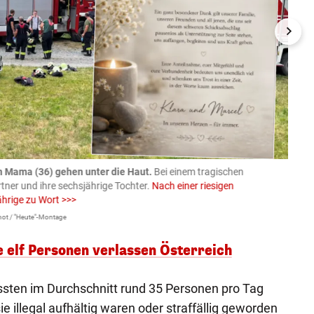
n Mama (36) gehen unter die Haut.
Bei einem tragischen
07.08
rtner und ihre sechsjährige Tochter.
Nach einer riesigen
charm
ährige zu Wort >>>
Larissa 
ot / "Heute"-Montage
e elf Personen verlassen Österreich
ssten im Durchschnitt rund 35 Personen pro Tag
ie illegal aufhältig waren oder straffällig geworden