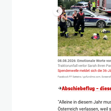
tzte.
Zu einem tragischen
08.08.2026: Emotionale Worte vo
igen gekommen.
Bei einem Frontal-
Traktorunfall verlor Sarah ihren Pa
Spendenwelle meldet sich die 36-J
Facebook FF Satteins / gofundme.com, Screensh
Abschiebeflug – dies
"Alleine in diesem Jahr mu
Österreich verlassen, weil s