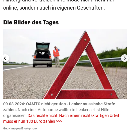
online, sondern auch in eigenen Geschäften.
1/50
Die Bilder des Tages
09.08.2026: ÖAMTC nicht gerufen - Lenker muss hohe Strafe
0
en
zahlen.
Nach einer Autopanne wollte ein Lenker selbst Hilfe
H
organisieren.
Das reichte nicht: Nach einem rechtskräftigen Urteil
u
muss er nun 130 Euro zahlen >>>
m
Getty Images/iStockphoto
Fa