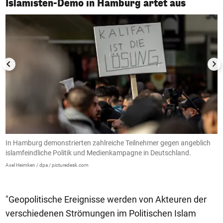
Islamisten-Demo in Hamburg artet aus
In Hamburg demonstrierten zahlreiche Teilnehmer gegen angeblich
D
islamfeindliche Politik und Medienkampagne in Deutschland.
D
Axel Heimken / dpa / picturedesk.com
NI
"Geopolitische Ereignisse werden von Akteuren der
verschiedenen Strömungen im Politischen Islam