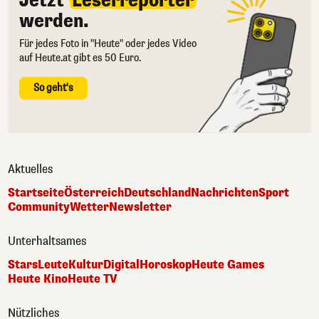
Jetzt
Leserreporter
werden.
Für jedes Foto in "Heute" oder jedes Video
auf Heute.at gibt es 50 Euro.
So geht's
Aktuelles
Startseite
Österreich
Deutschland
Nachrichten
Sport
Community
Wetter
Newsletter
Unterhaltsames
Stars
Leute
Kultur
Digital
Horoskop
Heute Games
Heute Kino
Heute TV
Nützliches