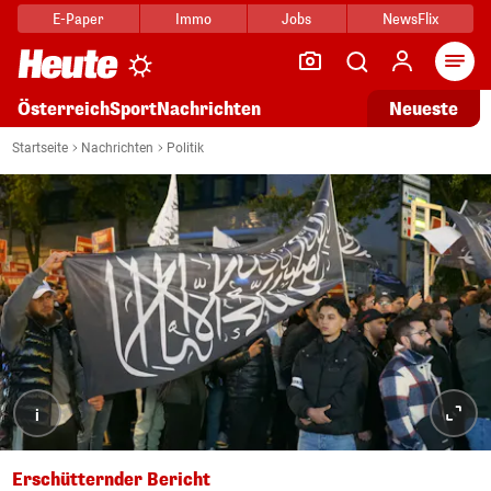
E-Paper
Immo
Jobs
NewsFlix
Arti
Österreich
Sport
Nachrichten
Neueste
Startseite
Nachrichten
Politik
i
Erschütternder Bericht