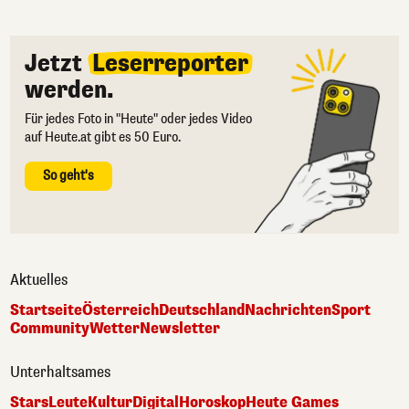
Jetzt
Leserreporter
werden.
Für jedes Foto in "Heute" oder jedes Video
auf Heute.at gibt es 50 Euro.
So geht's
Aktuelles
Startseite
Österreich
Deutschland
Nachrichten
Sport
Community
Wetter
Newsletter
Unterhaltsames
Stars
Leute
Kultur
Digital
Horoskop
Heute Games