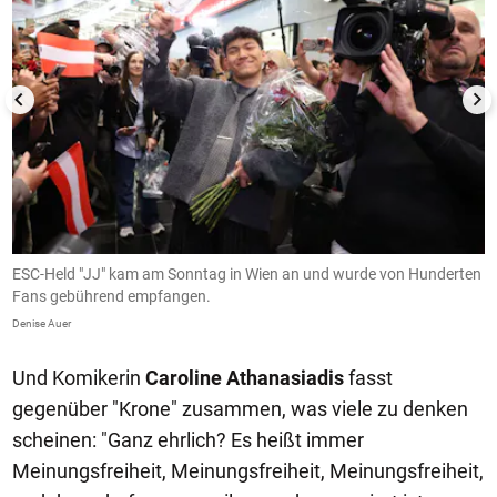
ESC-Held "JJ" kam am Sonntag in Wien an und wurde von Hunderten
E
Fans gebührend empfangen.
F
Denise Auer
De
Und Komikerin
Caroline Athanasiadis
fasst
gegenüber "Krone" zusammen, was viele zu denken
scheinen: "Ganz ehrlich? Es heißt immer
Meinungsfreiheit, Meinungsfreiheit, Meinungsfreiheit,