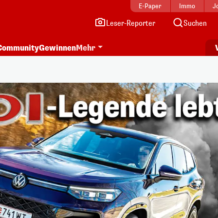
E-Paper
Immo
J
Leser-Reporter
Suchen
Community
Gewinnen
Mehr