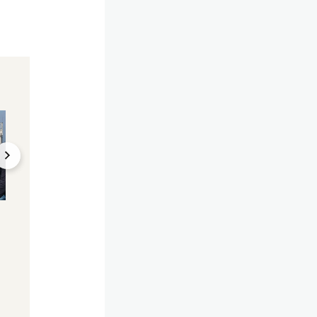
Video
Koreaner legen nach
Benzin-Power! BMW X3
Ist der neue Kia E
M50 mit 6-Zylinder im
wirklich besser al
großen Test
Vorgänger?
16.03.2025, 10:31
09.03.2025, 10:30