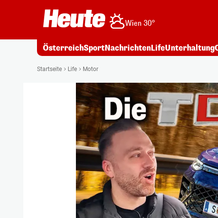
Wien 30°
Österreich
Sport
Nachrichten
Life
Unterhaltung
Startseite
Life
Motor