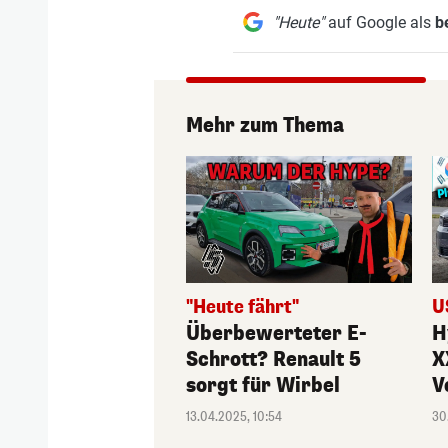
"Heute"
auf Google als
b
Mehr zum Thema
"Heute fährt"
U
Überbewerteter E-
H
Schrott? Renault 5
X
sorgt für Wirbel
V
13.04.2025, 10:54
30