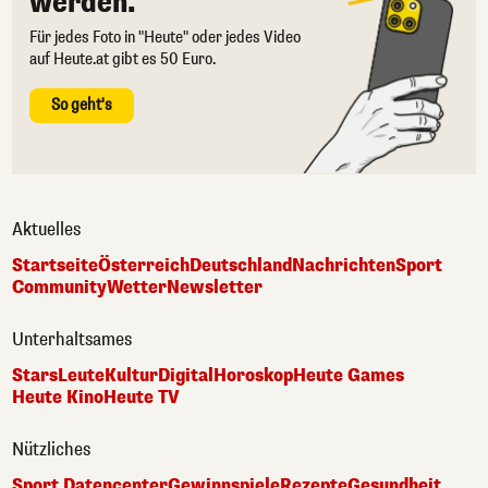
werden.
Für jedes Foto in "Heute" oder jedes Video
auf Heute.at gibt es 50 Euro.
So geht's
Aktuelles
Startseite
Österreich
Deutschland
Nachrichten
Sport
Community
Wetter
Newsletter
Unterhaltsames
Stars
Leute
Kultur
Digital
Horoskop
Heute Games
Heute Kino
Heute TV
Nützliches
Sport Datencenter
Gewinnspiele
Rezepte
Gesundheit