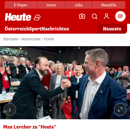
E-Paper
Immo
Jobs
NewsFlix
Arti
Österreich
Sport
Nachrichten
Neueste
Startseite
Nachrichten
Politik
i
Max Lercher zu "Heute"