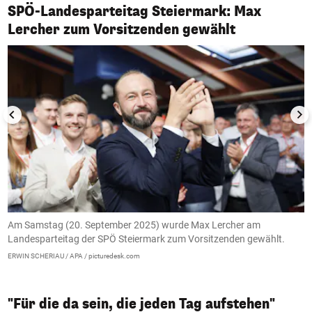
SPÖ-Landesparteitag Steiermark: Max
1/4
Lercher zum Vorsitzenden gewählt
Am Samstag (20. September 2025) wurde Max Lercher am
L
Landesparteitag der SPÖ Steiermark zum Vorsitzenden gewählt.
L
w
ERWIN SCHERIAU / APA / picturedesk.com
ER
"Für die da sein, die jeden Tag aufstehen"