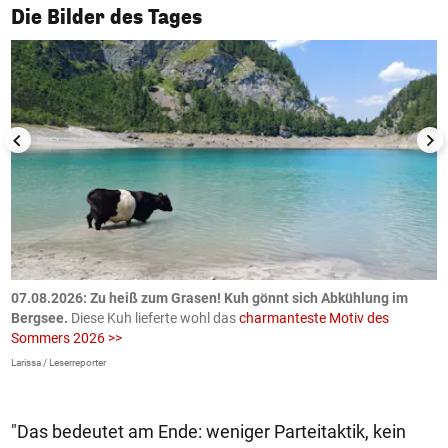
1/50
Die Bilder des Tages
ch
07.08.2026: Zu heiß zum Grasen! Kuh gönnt sich Abkühlung im
0
Bergsee.
Diese Kuh lieferte wohl das
charmanteste Motiv des
S
Sommers 2026 >>
a
>
Larissa / Leserreporter
zV
"Das bedeutet am Ende: weniger Parteitaktik, kein